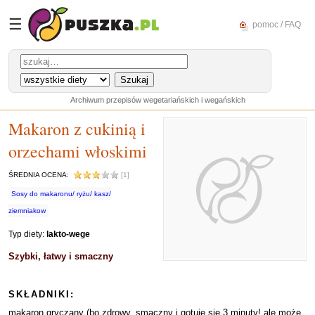
☰
pomoc / FAQ
Archiwum przepisów wegetariańskich i wegańskich
Makaron z cukinią i
orzechami włoskimi
ŚREDNIA OCENA:
[1]
Sosy do makaronu/ ryżu/ kasz/
ziemniakow
Typ diety:
lakto-wege
Szybki, łatwy i smaczny
SKŁADNIKI:
makaron gryczany (bo zdrowy, smaczny i gotuje się 3 minuty! ale może