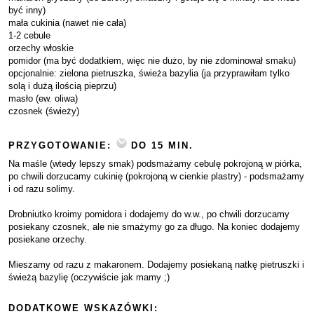
być inny)
mała cukinia (nawet nie cała)
1-2 cebule
orzechy włoskie
pomidor (ma być dodatkiem, więc nie dużo, by nie zdominował smaku)
opcjonalnie: zielona pietruszka, świeża bazylia (ja przyprawiłam tylko
solą i dużą ilością pieprzu)
masło (ew. oliwa)
czosnek (świeży)
PRZYGOTOWANIE:
DO 15 MIN.
Na maśle (wtedy lepszy smak) podsmażamy cebulę pokrojoną w piórka,
po chwili dorzucamy cukinię (pokrojoną w cienkie plastry) - podsmażamy
i od razu solimy.
Drobniutko kroimy pomidora i dodajemy do w.w., po chwili dorzucamy
posiekany czosnek, ale nie smażymy go za długo. Na koniec dodajemy
posiekane orzechy.
Mieszamy od razu z makaronem. Dodajemy posiekaną natkę pietruszki i
świeżą bazylię (oczywiście jak mamy ;)
DODATKOWE WSKAZÓWKI: