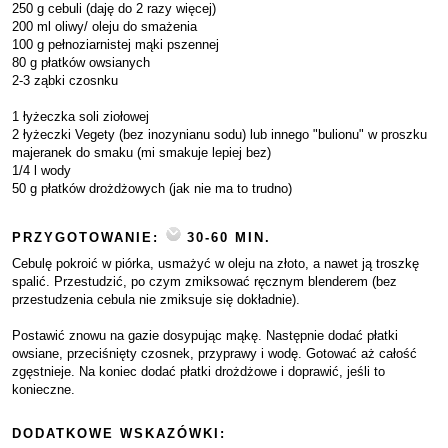
250 g cebuli (daję do 2 razy więcej)
200 ml oliwy/ oleju do smażenia
100 g pełnoziarnistej mąki pszennej
80 g płatków owsianych
2-3 ząbki czosnku
1 łyżeczka soli ziołowej
2 łyżeczki Vegety (bez inozynianu sodu) lub innego "bulionu" w proszku
majeranek do smaku (mi smakuje lepiej bez)
1/4 l wody
50 g płatków drożdżowych (jak nie ma to trudno)
PRZYGOTOWANIE:
30-60 MIN.
Cebulę pokroić w piórka, usmażyć w oleju na złoto, a nawet ją troszkę
spalić. Przestudzić, po czym zmiksować ręcznym blenderem (bez
przestudzenia cebula nie zmiksuje się dokładnie).
Postawić znowu na gazie dosypując mąkę. Następnie dodać płatki
owsiane, przeciśnięty czosnek, przyprawy i wodę. Gotować aż całość
zgęstnieje. Na koniec dodać płatki drożdżowe i doprawić, jeśli to
konieczne.
DODATKOWE WSKAZÓWKI: