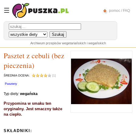
☰
pomoc / FAQ
Archiwum przepisów wegetariańskich i wegańskich
Pasztet z cebuli (bez
pieczenia)
ŚREDNIA OCENA:
[1]
Pasztety
Typ diety:
wegańska
Przypomina w smaku ten
oryginalny. Jest smaczny także
na ciepło.
SKŁADNIKI: