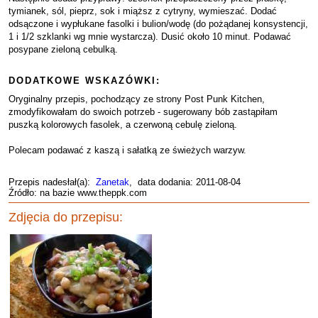
tymianek, sól, pieprz, sok i miąższ z cytryny, wymieszać. Dodać
odsączone i wypłukane fasolki i bulion/wodę (do pożądanej konsystencji,
1 i 1/2 szklanki wg mnie wystarcza). Dusić około 10 minut. Podawać
posypane zieloną cebulką.
DODATKOWE WSKAZÓWKI:
Oryginalny przepis, pochodzący ze strony Post Punk Kitchen,
zmodyfikowałam do swoich potrzeb - sugerowany bób zastąpiłam
puszką kolorowych fasolek, a czerwoną cebulę zieloną.
Polecam podawać z kaszą i sałatką ze świeżych warzyw.
Przepis nadesłał(a):
Zanetak
, data dodania: 2011-08-04
Źródło: na bazie www.theppk.com
Zdjęcia do przepisu: