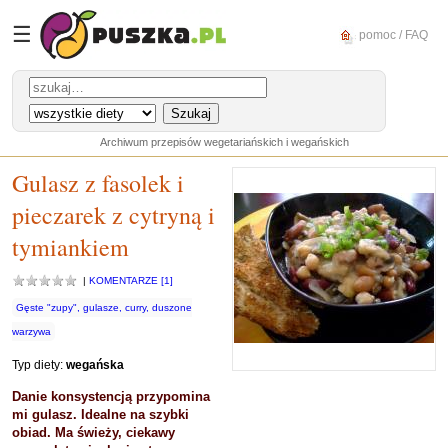
☰
pomoc / FAQ
Archiwum przepisów wegetariańskich i wegańskich
Gulasz z fasolek i
pieczarek z cytryną i
tymiankiem
|
KOMENTARZE [1]
Gęste "zupy", gulasze, curry, duszone
warzywa
Typ diety:
wegańska
Danie konsystencją przypomina
mi gulasz. Idealne na szybki
obiad. Ma świeży, ciekawy