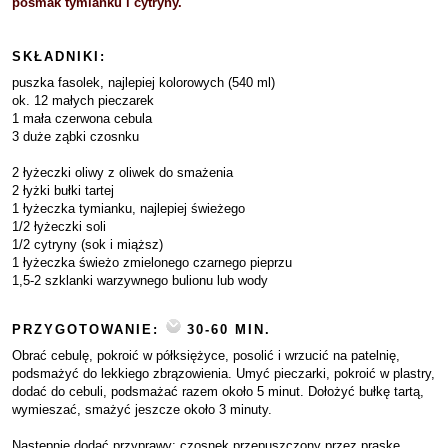
posmak tymianku i cytryny.
SKŁADNIKI:
puszka fasolek, najlepiej kolorowych (540 ml)
ok. 12 małych pieczarek
1 mała czerwona cebula
3 duże ząbki czosnku
2 łyżeczki oliwy z oliwek do smażenia
2 łyżki bułki tartej
1 łyżeczka tymianku, najlepiej świeżego
1/2 łyżeczki soli
1/2 cytryny (sok i miąższ)
1 łyżeczka świeżo zmielonego czarnego pieprzu
1,5-2 szklanki warzywnego bulionu lub wody
PRZYGOTOWANIE:
30-60 MIN.
Obrać cebulę, pokroić w półksiężyce, posolić i wrzucić na patelnię,
podsmażyć do lekkiego zbrązowienia. Umyć pieczarki, pokroić w plastry,
dodać do cebuli, podsmażać razem około 5 minut. Dołożyć bułkę tartą,
wymieszać, smażyć jeszcze około 3 minuty.
Następnie dodać przyprawy: czosnek przepuszczony przez praskę,