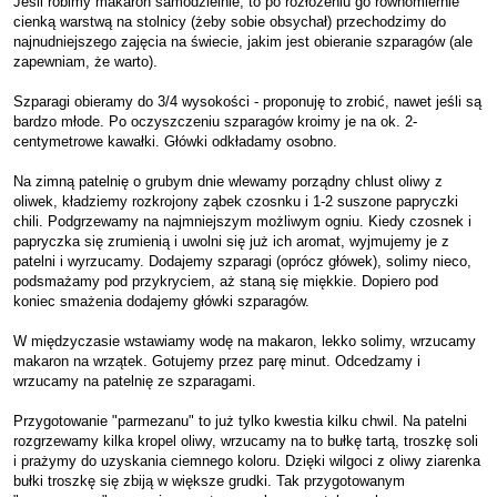
Jeśli robimy makaron samodzielnie, to po rozłożeniu go równomiernie
cienką warstwą na stolnicy (żeby sobie obsychał) przechodzimy do
najnudniejszego zajęcia na świecie, jakim jest obieranie szparagów (ale
zapewniam, że warto).
Szparagi obieramy do 3/4 wysokości - proponuję to zrobić, nawet jeśli są
bardzo młode. Po oczyszczeniu szparagów kroimy je na ok. 2-
centymetrowe kawałki. Główki odkładamy osobno.
Na zimną patelnię o grubym dnie wlewamy porządny chlust oliwy z
oliwek, kładziemy rozkrojony ząbek czosnku i 1-2 suszone papryczki
chili. Podgrzewamy na najmniejszym możliwym ogniu. Kiedy czosnek i
papryczka się zrumienią i uwolni się już ich aromat, wyjmujemy je z
patelni i wyrzucamy. Dodajemy szparagi (oprócz główek), solimy nieco,
podsmażamy pod przykryciem, aż staną się miękkie. Dopiero pod
koniec smażenia dodajemy główki szparagów.
W międzyczasie wstawiamy wodę na makaron, lekko solimy, wrzucamy
makaron na wrzątek. Gotujemy przez parę minut. Odcedzamy i
wrzucamy na patelnię ze szparagami.
Przygotowanie "parmezanu" to już tylko kwestia kilku chwil. Na patelni
rozgrzewamy kilka kropel oliwy, wrzucamy na to bułkę tartą, troszkę soli
i prażymy do uzyskania ciemnego koloru. Dzięki wilgoci z oliwy ziarenka
bułki troszkę się zbiją w większe grudki. Tak przygotowanym