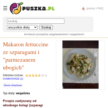
☰
pomoc / FAQ
Archiwum przepisów wegetariańskich i wegańskich
Makaron fettuccine
ze szparagami i
"parmezanem
ubogich"
ŚREDNIA OCENA:
[2]
|
KOMENTARZE [1]
Dania obiadowe
Typ diety:
wegańska
Przepis zasłyszany od
włoskiego kolegi (szparagi