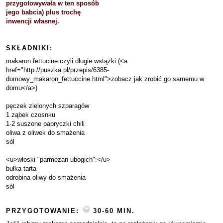
przygotowywała w ten sposób
jego babcia) plus trochę
inwencji własnej.
SKŁADNIKI:
makaron fettucine czyli długie wstążki (<a
href="http://puszka.pl/przepis/6385-
domowy_makaron_fettuccine.html">zobacz jak zrobić go samemu w
domu</a>)
pęczek zielonych szparagów
1 ząbek czosnku
1-2 suszone papryczki chili
oliwa z oliwek do smażenia
sól
<u>włoski "parmezan ubogich":</u>
bułka tarta
odrobina oliwy do smażenia
sól
PRZYGOTOWANIE:
30-60 MIN.