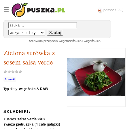
☰
pomoc / FAQ
Archiwum przepisów wegetariańskich i wegańskich
Zielona surówka z
sosem salsa verde
Surówki
Typ diety:
wegańska & RAW
SKŁADNIKI:
<u>sos salsa verde:</u>
świeża pietruszka (4 całe gałązki)