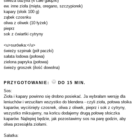
świeża bazylia (4 całe gałązki)
ew. inne zioła (mięta, oregano, szczypiorek)
kapary (słoik 100 g)
ząbek czosnku
oliwa z oliwek (10 łyżek)
pieprz
sok z ćwiartki cytryny
<u>surówka:</u>
świeży szpinak (pół paczki)
sałata lodowa (połowa)
zielona papryka (połowa)
świeży groszek (ilość dowolna)
PRZYGOTOWANIE:
DO 15 MIN.
Sos:
Zioła i kapary powinno się drobno posiekać. Ja wybrałam wersję dla
leniuchów i wrzuciłam wszystko do blendera - czyli zioła, połowa słoika
kaparów, wyciśnięty czosnek, oliwa z oliwek, pieprz i sok z cytryny,
wszystko miksujemy, na końcu dodajemy drugą połowę słoiczka
kaparów. Najlepiej będzie, jak pozostawimy sos na parę godzin, aby
oliwa przesiąkła ziołami.
Sałatka: