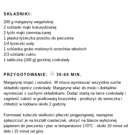
SKŁADNIKI:
200 g margaryny wegańskiej
2 szklanki mąki kukurydzianej
2 łyżki mąki ziemniaczanej
1 płaska łyżeczka proszku do pieczenia
1/4 łyżeczki sody
1 szklanka grubo mielonych orzechów włoskich
2/3 szklanki cukru
1 tabliczka (100 g) gorzkiej czekolady
PRZYGOTOWANIE:
30-60 MIN.
Margarynę stopić i ostudzić. W misce wymieszać wszystkie suche
składniki oprócz czekolady. Margarynę wlać do miski i dokładnie
wymieszać z suchymi składnikami. Dodać startą na tarce czekoladę i
zagnieść całość w grudkowatą kruszonkę - przełożyć do woreczka i
chłodzić w lodówce około 2 godziny.
Formować kuleczki wielkości piłeczki pingpongowej, następnie
spłaszczyć je na kształt ciasteczek, ułożyć na blasze wyłożonej
papierem do pieczenia i piec w temperaturze 170°C - około 10 minut od
dołu i 15 minut od góry.