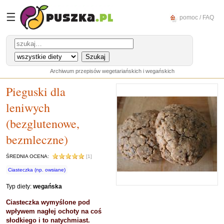
☰
pomoc / FAQ
Archiwum przepisów wegetariańskich i wegańskich
Pieguski dla
leniwych
(bezglutenowe,
bezmleczne)
ŚREDNIA OCENA:
[1]
Ciasteczka (np. owsiane)
Typ diety:
wegańska
Ciasteczka wymyślone pod
wpływem nagłej ochoty na coś
słodkiego i to natychmiast.