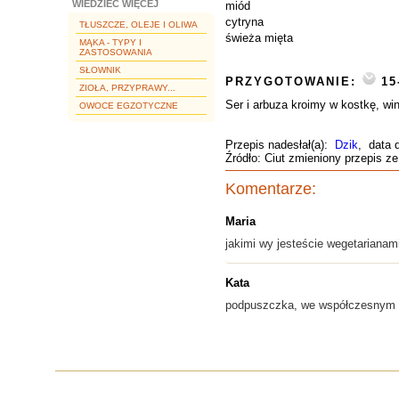
WIEDZIEĆ WIĘCEJ
miód
cytryna
TŁUSZCZE, OLEJE I OLIWA
świeża mięta
MĄKA - TYPY I
ZASTOSOWANIA
SŁOWNIK
PRZYGOTOWANIE:
15
ZIOŁA, PRZYPRAWY...
Ser i arbuza kroimy w kostkę, w
OWOCE EGZOTYCZNE
Przepis nadesłał(a):
Dzik
, data 
Źródło: Ciut zmieniony przepis 
Komentarze:
Maria
jakimi wy jesteście wegetarianam
Kata
podpuszczka, we współczesnym p