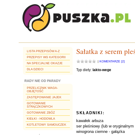
Sałatka z serem pl
LISTA PRZEPISÓW A-Z
PRZEPISY WG KATEGORII
|
KOMENTARZE [2]
NA SPECJALNE OKAZJE
DLA DZIECI
Typ diety:
lakto-wege
RADY NIE OD PARADY
PRZELICZNIK WAGA-
OBJĘTOŚĆ
ZASTĘPOWANIE JAJEK
GOTOWANIE
STRĄCZKOWYCH
SKŁADNIKI:
GOTOWANIE ZBÓŻ
KIEŁKI - HODOWLA
kawałek arbuza
KOTLETOWY SAMOUCZEK
ser pleśniowy (lub w oryginalnym 
winogrona ciemne - gałązka