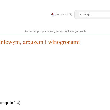
pomoc / FAQ
Archiwum przepisów wegetariańskich i wegańskich
eśniowym, arbuzem i winogronami
przepisie feta)