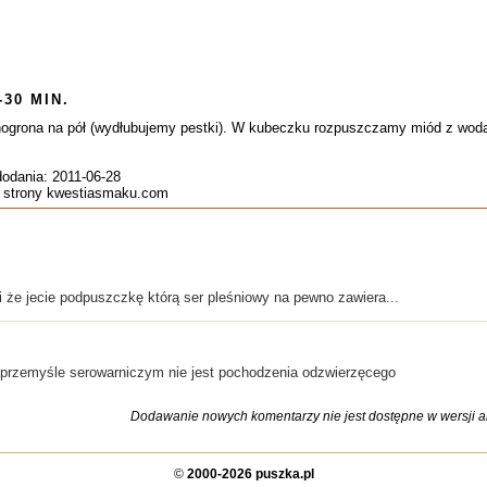
-30 MIN.
inogrona na pół (wydłubujemy pestki). W kubeczku rozpuszczamy miód z wodą
dodania: 2011-06-28
ze strony kwestiasmaku.com
i że jecie podpuszczkę którą ser pleśniowy na pewno zawiera...
rzemyśle serowarniczym nie jest pochodzenia odzwierzęcego
Dodawanie nowych komentarzy nie jest dostępne w wersji ar
©
2000-2026 puszka.pl