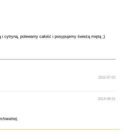
 i cytryną, polewamy całość i posypujemy świeżą miętą ;)
2011-07-01
2014-08-21
chiwalnej.