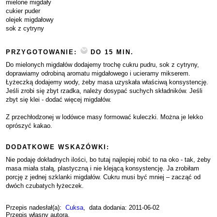
mielone migdały
cukier puder
olejek migdałowy
sok z cytryny
PRZYGOTOWANIE:
DO 15 MIN.
Do mielonych migdałów dodajemy trochę cukru pudru, sok z cytryny,
doprawiamy odrobiną aromatu migdałowego i ucieramy mikserem.
Łyżeczką dodajemy wody, żeby masa uzyskała właściwą konsystencję.
Jeśli zrobi się zbyt rzadka, należy dosypać suchych składników. Jeśli
zbyt się klei - dodać więcej migdałów.
Z przechłodzonej w lodówce masy formować kuleczki. Można je lekko
oprószyć kakao.
DODATKOWE WSKAZÓWKI:
Nie podaję dokładnych ilości, bo tutaj najlepiej robić to na oko - tak, żeby
masa miała stałą, plastyczną i nie klejącą konsystencję. Ja zrobiłam
porcję z jednej szklanki migdałów. Cukru musi być mniej – zacząć od
dwóch czubatych łyżeczek.
Przepis nadesłał(a):
Cuksa
, data dodania: 2011-06-02
Przepis własny autora.