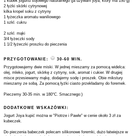
1 kubek jogurtu sojowego naturalnego (ja używam joya, który ma 150 g)
2 łyżki skórki cytrynowej
kilka kropel soku z cytryny
1 łyżeczka aromatu waniliowego
1 szkl. cukru
2 szkl. mąki
3/4 łyżeczki sody
1 1/2 łyżeczki proszku do pieczenia
PRZYGOTOWANIE:
30-60 MIN.
Przygotowujemy dwie miski. W jednej mieszamy za pomocą widelca:
olej, mleko, jogurt, skórkę z cytryny, sok, aromat i cukier. W drugiej
misce przesiewamy mąkę, dodajemy sodę i proszek. Obie mikstury
mieszamy ze sobą. Za pomocą łyżki ciasto przekładamy do foremek.
Pieczemy 30-35 min. w 180°C. Smacznego:)
DODATKOWE WSKAZÓWKI:
Jogurt Joya kupić można w "Piotrze i Pawle" w cenie około 3 zł za
kubeczek.
Do pieczenia babeczek polecam silikonowe foremki, dużo łatwiejsze w