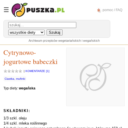
☰
pomoc / FAQ
Archiwum przepisów wegetariańskich i wegańskich
Cytrynowo-
jogurtowe babeczki
|
KOMENTARZE [1]
Ciastka, mufinki
Typ diety:
wegańska
SKŁADNIKI:
1/3 szkl. oleju
1/4 szkl. mleka roślinnego