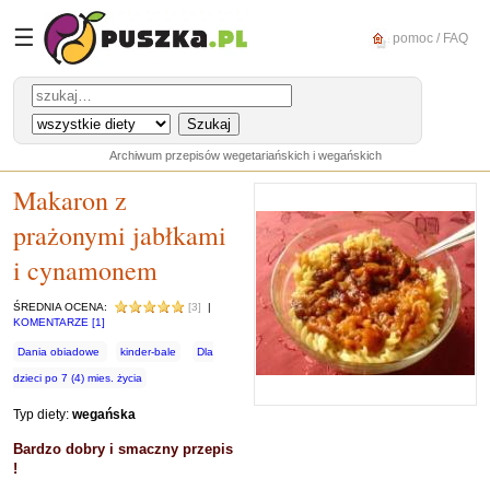
☰
pomoc / FAQ
Archiwum przepisów wegetariańskich i wegańskich
Makaron z
prażonymi jabłkami
i cynamonem
ŚREDNIA OCENA:
[3]
|
KOMENTARZE [1]
Dania obiadowe
kinder-bale
Dla
dzieci po 7 (4) mies. życia
Typ diety:
wegańska
Bardzo dobry i smaczny przepis
!