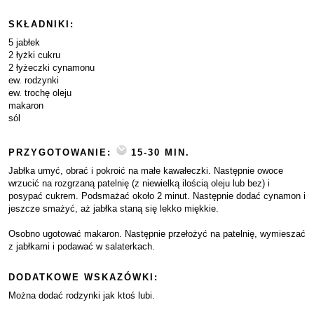
SKŁADNIKI:
5 jabłek
2 łyżki cukru
2 łyżeczki cynamonu
ew. rodzynki
ew. trochę oleju
makaron
sól
PRZYGOTOWANIE:
15-30 MIN.
Jabłka umyć, obrać i pokroić na małe kawałeczki. Następnie owoce
wrzucić na rozgrzaną patelnię (z niewielką ilością oleju lub bez) i
posypać cukrem. Podsmażać około 2 minut. Następnie dodać cynamon i
jeszcze smażyć, aż jabłka staną się lekko miękkie.
Osobno ugotować makaron. Następnie przełożyć na patelnię, wymieszać
z jabłkami i podawać w salaterkach.
DODATKOWE WSKAZÓWKI:
Można dodać rodzynki jak ktoś lubi.