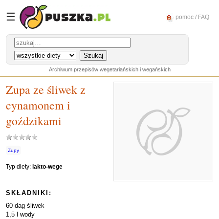
☰
pomoc / FAQ
Archiwum przepisów wegetariańskich i wegańskich
Zupa ze śliwek z
cynamonem i
goździkami
Zupy
Typ diety:
lakto-wege
SKŁADNIKI:
60 dag śliwek
1,5 l wody