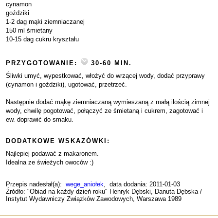
cynamon
goździki
1-2 dag mąki ziemniaczanej
150 ml śmietany
10-15 dag cukru kryształu
PRZYGOTOWANIE:
30-60 MIN.
Śliwki umyć, wypestkować, włożyć do wrzącej wody, dodać przyprawy
(cynamon i goździki), ugotować, przetrzeć.
Następnie dodać mąkę ziemniaczaną wymieszaną z małą ilością zimnej
wody, chwilę pogotować, połączyć ze śmietaną i cukrem, zagotować i
ew. doprawić do smaku.
DODATKOWE WSKAZÓWKI:
Najlepiej podawać z makaronem.
Idealna ze świeżych owoców :)
Przepis nadesłał(a):
wege_aniołek
, data dodania: 2011-01-03
Źródło: "Obiad na każdy dzień roku" Henryk Dębski, Danuta Dębska /
Instytut Wydawniczy Związków Zawodowych, Warszawa 1989