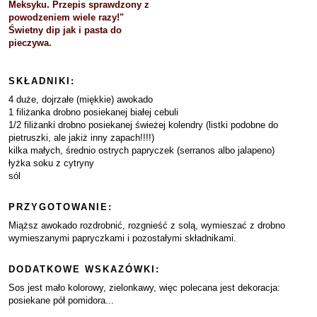
Meksyku. Przepis sprawdzony z
powodzeniem wiele razy!"
Świetny dip jak i pasta do
pieczywa.
SKŁADNIKI:
4 duże, dojrzałe (miękkie) awokado
1 filiżanka drobno posiekanej białej cebuli
1/2 filiżanki drobno posiekanej świeżej kolendry (listki podobne do
pietruszki, ale jakiż inny zapach!!!!)
kilka małych, średnio ostrych papryczek (serranos albo jalapeno)
łyżka soku z cytryny
sól
PRZYGOTOWANIE:
Miąższ awokado rozdrobnić, rozgnieść z solą, wymieszać z drobno
wymieszanymi papryczkami i pozostałymi składnikami.
DODATKOWE WSKAZÓWKI:
Sos jest mało kolorowy, zielonkawy, więc polecana jest dekoracja:
posiekane pół pomidora...