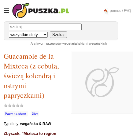
☰
pomoc / FAQ
Archiwum przepisów wegetariańskich i wegańskich
Guacamole de la
Mixteca (z cebulą,
świeżą kolendrą i
ostrymi
papryczkami)
Pasty na słono
Dipy
Typ diety:
wegańska & RAW
Zbyszek: "Mixteca to region