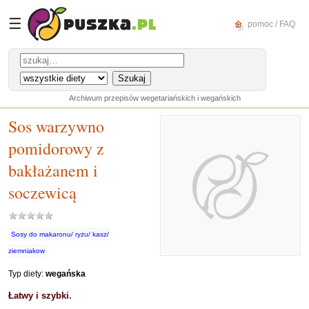
☰
pomoc / FAQ
Archiwum przepisów wegetariańskich i wegańskich
Sos warzywno
pomidorowy z
bakłażanem i
soczewicą
Sosy do makaronu/ ryżu/ kasz/
ziemniakow
Typ diety:
wegańska
Łatwy i szybki.