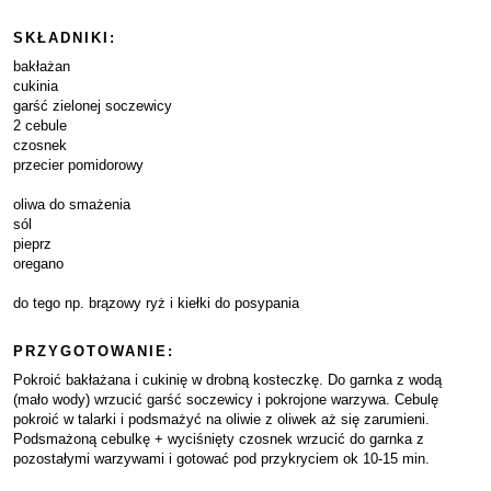
SKŁADNIKI:
bakłażan
cukinia
garść zielonej soczewicy
2 cebule
czosnek
przecier pomidorowy
oliwa do smażenia
sól
pieprz
oregano
do tego np. brązowy ryż i kiełki do posypania
PRZYGOTOWANIE:
Pokroić bakłażana i cukinię w drobną kosteczkę. Do garnka z wodą
(mało wody) wrzucić garść soczewicy i pokrojone warzywa. Cebulę
pokroić w talarki i podsmażyć na oliwie z oliwek aż się zarumieni.
Podsmażoną cebulkę + wyciśnięty czosnek wrzucić do garnka z
pozostałymi warzywami i gotować pod przykryciem ok 10-15 min.