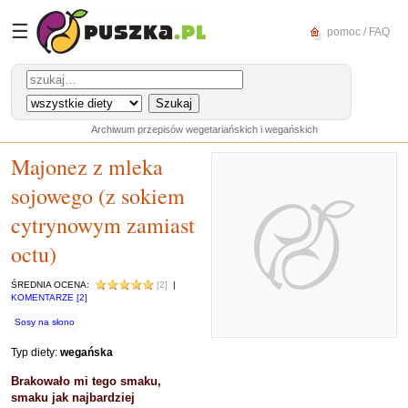
☰
pomoc / FAQ
Archiwum przepisów wegetariańskich i wegańskich
Majonez z mleka
sojowego (z sokiem
cytrynowym zamiast
octu)
ŚREDNIA OCENA:
[2]
|
KOMENTARZE [2]
Sosy na słono
Typ diety:
wegańska
Brakowało mi tego smaku,
smaku jak najbardziej