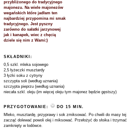
przybliżonego do tradycyjnego
majonezu. Na wiele majonezów
wegańskich które jadłam ten
najbardziej przypomina mi smak
tradycyjnego. Jest pyszny
zarówno do sałatki jarzynowej
jak i kanapek, wiec z chęcią
dziele się nim z Wami:)
SKŁADNIKI:
0,5 szkl. mleka sojowego
2,5 łyżeczki musztardy
3 łyżki soku z cytryny
szczypta soli (według uznania)
szczypta pieprzu (według uznania)
niecała szkl. oleju (im więcej oleju tym majonez będzie gęstszy)
PRZYGOTOWANIE:
DO 15 MIN.
Mleko, musztardę, przyprawy i sok zmiksować. Po chwili do masy tej
zacząć dolewać powoli olej i miksować. Przełożyć do słoika i trzymać
zamknięty w lodówce.