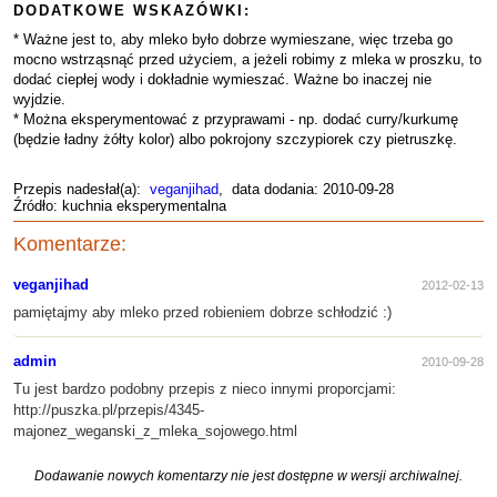
DODATKOWE WSKAZÓWKI:
* Ważne jest to, aby mleko było dobrze wymieszane, więc trzeba go
mocno wstrząsnąć przed użyciem, a jeżeli robimy z mleka w proszku, to
dodać ciepłej wody i dokładnie wymieszać. Ważne bo inaczej nie
wyjdzie.
* Można eksperymentować z przyprawami - np. dodać curry/kurkumę
(będzie ładny żółty kolor) albo pokrojony szczypiorek czy pietruszkę.
Przepis nadesłał(a):
veganjihad
, data dodania: 2010-09-28
Źródło: kuchnia eksperymentalna
Komentarze:
veganjihad
2012-02-13
pamiętajmy aby mleko przed robieniem dobrze schłodzić :)
admin
2010-09-28
Tu jest bardzo podobny przepis z nieco innymi proporcjami:
http://puszka.pl/przepis/4345-
majonez_weganski_z_mleka_sojowego.html
Dodawanie nowych komentarzy nie jest dostępne w wersji archiwalnej.