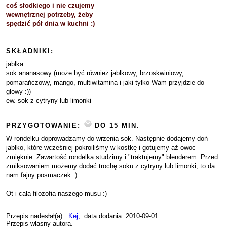
coś słodkiego i nie czujemy
wewnętrznej potrzeby, żeby
spędzić pół dnia w kuchni :)
SKŁADNIKI:
jabłka
sok ananasowy (może być również jabłkowy, brzoskwiniowy,
pomarańczowy, mango, multiwitamina i jaki tylko Wam przyjdzie do
głowy :))
ew. sok z cytryny lub limonki
PRZYGOTOWANIE:
DO 15 MIN.
W rondelku doprowadzamy do wrzenia sok. Następnie dodajemy doń
jabłko, które wcześniej pokroiliśmy w kostkę i gotujemy aż owoc
zmięknie. Zawartość rondelka studzimy i "traktujemy" blenderem. Przed
zmiksowaniem możemy dodać trochę soku z cytryny lub limonki, to da
nam fajny posmaczek :)
Ot i cała filozofia naszego musu :)
Przepis nadesłał(a):
Kej
, data dodania: 2010-09-01
Przepis własny autora.