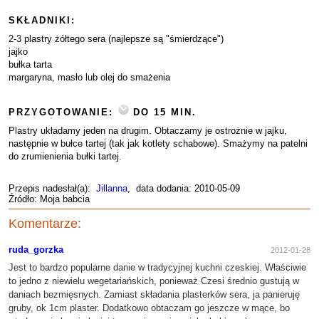
SKŁADNIKI:
2-3 plastry żółtego sera (najlepsze są "śmierdzące")
jajko
bułka tarta
margaryna, masło lub olej do smażenia
PRZYGOTOWANIE:
DO 15 MIN.
Plastry układamy jeden na drugim. Obtaczamy je ostrożnie w jajku,
następnie w bułce tartej (tak jak kotlety schabowe). Smażymy na patelni
do zrumienienia bułki tartej.
Przepis nadesłał(a):
Jillanna
, data dodania: 2010-05-09
Źródło: Moja babcia
Komentarze:
ruda_gorzka
2012-01-28
Jest to bardzo popularne danie w tradycyjnej kuchni czeskiej. Właściwie
to jedno z niewielu wegetariańskich, ponieważ Czesi średnio gustują w
daniach bezmięsnych. Zamiast składania plasterków sera, ja panieruję
gruby, ok 1cm plaster. Dodatkowo obtaczam go jeszcze w mące, bo