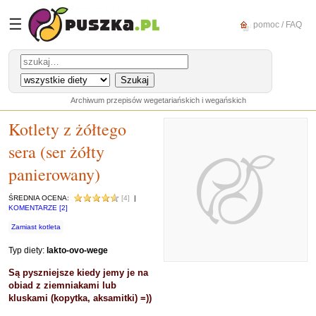
☰
pomoc / FAQ
Archiwum przepisów wegetariańskich i wegańskich
Kotlety z żółtego
sera (ser żółty
panierowany)
ŚREDNIA OCENA:
[4]
|
KOMENTARZE [2]
Zamiast kotleta
Typ diety:
lakto-ovo-wege
Są pyszniejsze kiedy jemy je na
obiad z ziemniakami lub
kluskami (kopytka, aksamitki) =))