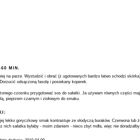
-60 MIN.
piej na parze. Wystudzić i obrać (z ugotowanych bardzo łatwo schodzi skórka)
 Dorzucić odsączoną fasolę i posiekany koperek.
dżonego czosnku przygotować sos do sałatki. Ja używam równych części majo
lą, pieprzem czarnym i ziołowym do smaku.
I:
jej lekko goryczkowy smak kontrastuje ze słodyczą buraków. Czerwona lub żó
z nich sałatka byłaby - moim zdaniem - nieco zbyt mdła, więc nie doradzałb