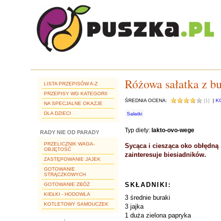
Różowa sałatka z bu
LISTA PRZEPISÓW A-Z
PRZEPISY WG KATEGORII
ŚREDNIA OCENA:
[1]
|
K
NA SPECJALNE OKAZJE
DLA DZIECI
Sałatki
Typ diety:
lakto-ovo-wege
RADY NIE OD PARADY
PRZELICZNIK WAGA-
Sycąca i ciesząca oko obłędną 
OBJĘTOŚĆ
zainteresuje biesiadników.
ZASTĘPOWANIE JAJEK
GOTOWANIE
STRĄCZKOWYCH
SKŁADNIKI:
GOTOWANIE ZBÓŻ
KIEŁKI - HODOWLA
3 średnie buraki
KOTLETOWY SAMOUCZEK
3 jajka
1 duża zielona papryka