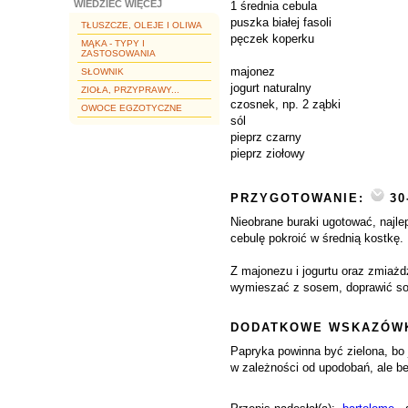
WIEDZIEĆ WIĘCEJ
1 średnia cebula
puszka białej fasoli
TŁUSZCZE, OLEJE I OLIWA
pęczek koperku
MĄKA - TYPY I
ZASTOSOWANIA
majonez
SŁOWNIK
jogurt naturalny
ZIOŁA, PRZYPRAWY...
czosnek, np. 2 ząbki
OWOCE EGZOTYCZNE
sól
pieprz czarny
pieprz ziołowy
PRZYGOTOWANIE:
30
Nieobrane buraki ugotować, najle
cebulę pokroić w średnią kostkę.
Z majonezu i jogurtu oraz zmiaż
wymieszać z sosem, doprawić so
DODATKOWE WSKAZÓWK
Papryka powinna być zielona, bo 
w zależności od upodobań, ale be