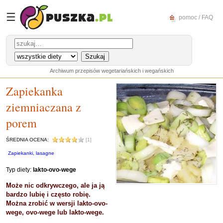
☰
pomoc / FAQ
Archiwum przepisów wegetariańskich i wegańskich
Zapiekanka
ziemniaczana z
porem
ŚREDNIA OCENA:
[1]
Zapiekanki, lasagne
Typ diety:
lakto-ovo-wege
Może nic odkrywczego, ale ja ją
bardzo lubię i często robię.
Można zrobić w wersji lakto-ovo-
wege, ovo-wege lub lakto-wege.