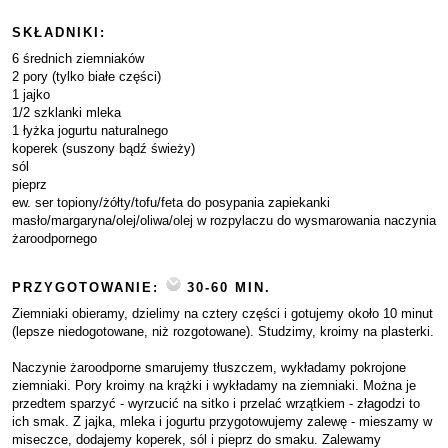
SKŁADNIKI:
6 średnich ziemniaków
2 pory (tylko białe części)
1 jajko
1/2 szklanki mleka
1 łyżka jogurtu naturalnego
koperek (suszony bądź świeży)
sól
pieprz
ew. ser topiony/żółty/tofu/feta do posypania zapiekanki
masło/margaryna/olej/oliwa/olej w rozpylaczu do wysmarowania naczynia
żaroodpornego
PRZYGOTOWANIE:
30-60 MIN.
Ziemniaki obieramy, dzielimy na cztery części i gotujemy około 10 minut
(lepsze niedogotowane, niż rozgotowane). Studzimy, kroimy na plasterki.
Naczynie żaroodporne smarujemy tłuszczem, wykładamy pokrojone
ziemniaki. Pory kroimy na krążki i wykładamy na ziemniaki. Można je
przedtem sparzyć - wyrzucić na sitko i przelać wrzątkiem - złagodzi to
ich smak. Z jajka, mleka i jogurtu przygotowujemy zalewę - mieszamy w
miseczce, dodajemy koperek, sól i pieprz do smaku. Zalewamy