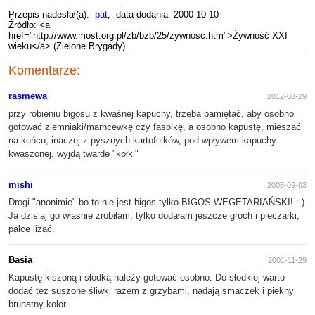
Przepis nadesłał(a):
pat
, data dodania: 2000-10-10
Źródło: <a
href="http://www.most.org.pl/zb/bzb/25/zywnosc.htm">Żywność XXI
wieku</a> (Zielone Brygady)
Komentarze:
rasmewa
2012-08-29
przy robieniu bigosu z kwaśnej kapuchy, trzeba pamiętać, aby osobno
gotować ziemniaki/marhcewkę czy fasolkę, a osobno kapustę, mieszać
na końcu, inaczej z pysznych kartofelków, pod wpływem kapuchy
kwaszonej, wyjdą twarde "kołki"
mishi
2005-09-03
Drogi "anonimie" bo to nie jest bigos tylko BIGOS WEGETARIAŃSKI! :-)
Ja dzisiaj go własnie zrobiłam, tylko dodałam jeszcze groch i pieczarki,
palce lizać.
Basia
2001-11-29
Kapustę kiszoną i słodką należy gotować osobno. Do słodkiej warto
dodać też suszone śliwki razem z grzybami, nadają smaczek i piekny
brunatny kolor.