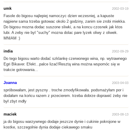
umk
2002-03-19
Fasole do bigosu najlepiej namoczyc dzien wczesniej, a kapuste
najpierw sama trzeba gotowac okolo 2 godziny, zanim sie zrobi miekka.
Do bigosu mozna dodac suszone sliwki, a na koncu czosnek jak ktos
lubi. A zeby nie byl "suchy" mozna dolac pare lyzek oliwy z oliwek.
MNIAM :)
india
2002-09-29
Do tego bigosu warto dodać szklankę czerwonego wina, np. wytrawnego
Egri Bikaver. Efekt...palce lizać!Resztą wina można wspomóc się w
trakcie gotrowania...
Joanna
2003-04-03
spróbowałam, jest pyszny . troche zmodyfikowała. podsmażyłam por i
dodałam na końcu razem z przecierem. trzeba dobrze doprawić żeby nie
był zbyt mdły
maciek
2003-08-13
ja do bigosu warzywnego dodaje jeszcze dynie i cukinie pokrojone w
kostke, szczegolnie dynia dodaje ciekawego smaku