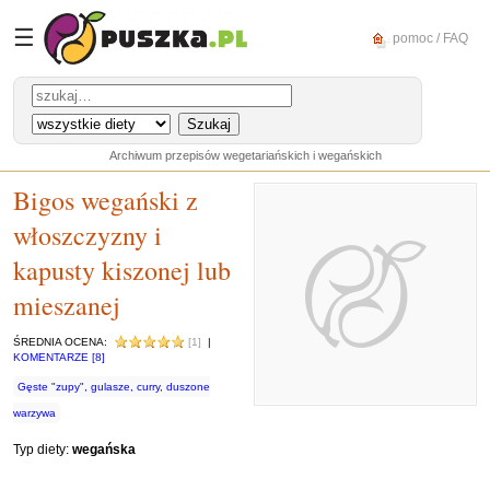
☰
pomoc / FAQ
Archiwum przepisów wegetariańskich i wegańskich
Bigos wegański z
włoszczyzny i
kapusty kiszonej lub
mieszanej
ŚREDNIA OCENA:
[1]
|
KOMENTARZE [8]
Gęste "zupy", gulasze, curry, duszone
warzywa
Typ diety:
wegańska