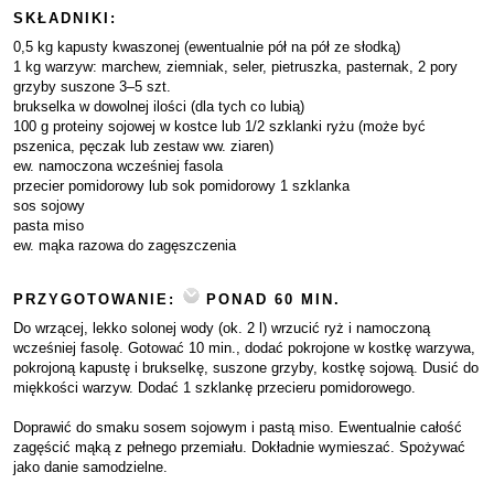
SKŁADNIKI:
0,5 kg kapusty kwaszonej (ewentualnie pół na pół ze słodką)
1 kg warzyw: marchew, ziemniak, seler, pietruszka, pasternak, 2 pory
grzyby suszone 3–5 szt.
brukselka w dowolnej ilości (dla tych co lubią)
100 g proteiny sojowej w kostce lub 1/2 szklanki ryżu (może być
pszenica, pęczak lub zestaw ww. ziaren)
ew. namoczona wcześniej fasola
przecier pomidorowy lub sok pomidorowy 1 szklanka
sos sojowy
pasta miso
ew. mąka razowa do zagęszczenia
PRZYGOTOWANIE:
PONAD 60 MIN.
Do wrzącej, lekko solonej wody (ok. 2 l) wrzucić ryż i namoczoną
wcześniej fasolę. Gotować 10 min., dodać pokrojone w kostkę warzywa,
pokrojoną kapustę i brukselkę, suszone grzyby, kostkę sojową. Dusić do
miękkości warzyw. Dodać 1 szklankę przecieru pomidorowego.
Doprawić do smaku sosem sojowym i pastą miso. Ewentualnie całość
zagęścić mąką z pełnego przemiału. Dokładnie wymieszać. Spożywać
jako danie samodzielne.