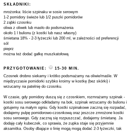
SKŁADNIKI:
mrożonka: liście szpinaku w sosie serowym
1-2 pomidory świeże lub 1/2 puszki pomidorów
2 ząbki czosnku
oliwa z oliwek lub masło do podsmażenia
około 1 l bulionu (z kostki lub nasz własny)
śmietana 18% - 2-3 łyżeczki lub 200 ml, w zależności od preferencji
sól
pieprz
można też dodać gałkę muszkatołową
PRZYGOTOWANIE:
15-30 MIN.
Czosnek drobno siekamy i krótko podsmażamy na oliwie/maśle. W
międzyczasie pomidorki szybko kroimy w kostkę (bez skórki) i
wrzucamy na patelnię do czosnku.
W czasie, gdy pomidory duszą się z czosnkiem, rozmrażamy szpinak -
kostki sosu serowego odkładamy na bok, szpinak wrzucamy do bulionu i
gotujemy na małym ogniu. Gdy kostki szpinakowe zaczną się rozpadać,
dodajemy pulpę pomidorowo-czosnkową oraz jeszcze zmrożone kostki
sosu serowego. Gdy zaczną się rozpuszczać, dodajemy śmietanę. Ja
dodaję cały kubeczek, co sprawia, że zupka staje się przyjemnie
aksamitka. Osoby dbające o linię mogą mogą dodać 2-3 łyżeczki, tak