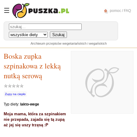
☰
pomoc / FAQ
Archiwum przepisów wegetariańskich i wegańskich
Boska zupka
szpinakowa z lekką
nutką serową
Zupy na ciepło
Typ diety:
lakto-wege
Moja mama, która za szpinakiem
nie przepada, zajada się tą zupą
aż jej się uszy trzęsą :P