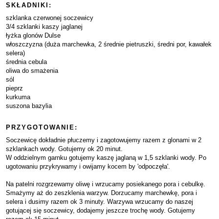
SKŁADNIKI:
szklanka czerwonej soczewicy
3/4 szklanki kaszy jaglanej
łyżka glonów Dulse
włoszczyzna (duża marchewka, 2 średnie pietruszki, średni por, kawałek
selera)
średnia cebula
oliwa do smażenia
sól
pieprz
kurkuma
suszona bazylia
PRZYGOTOWANIE:
Soczewicę dokładnie płuczemy i zagotowujemy razem z glonami w 2
szklankach wody. Gotujemy ok 20 minut.
W oddzielnym garnku gotujemy kaszę jaglaną w 1,5 szklanki wody. Po
ugotowaniu przykrywamy i owijamy kocem by 'odpoczęła'.
Na patelni rozgrzewamy oliwę i wrzucamy posiekanego pora i cebulkę.
Smażymy aż do zeszklenia warzyw. Dorzucamy marchewkę, pora i
selera i dusimy razem ok 3 minuty. Warzywa wrzucamy do naszej
gotującej się soczewicy, dodajemy jeszcze trochę wody. Gotujemy