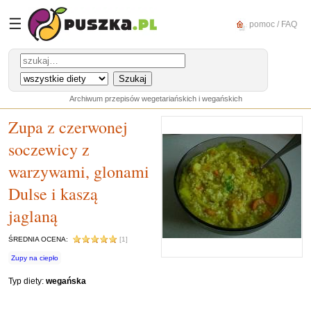
☰
pomoc / FAQ
Archiwum przepisów wegetariańskich i wegańskich
Zupa z czerwonej
soczewicy z
warzywami, glonami
Dulse i kaszą
jaglaną
ŚREDNIA OCENA:
[1]
Zupy na ciepło
Typ diety:
wegańska