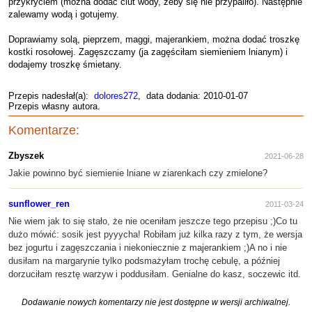
przykryciem (można dodać ciut wody, żeby się nie przypaliło). Następnie
zalewamy wodą i gotujemy.
Doprawiamy solą, pieprzem, maggi, majerankiem, można dodać troszkę
kostki rosołowej. Zagęszczamy (ja zagęściłam siemieniem lnianym) i
dodajemy troszkę śmietany.
Przepis nadesłał(a):
dolores272
, data dodania: 2010-01-07
Przepis własny autora.
Komentarze:
Zbyszek
2021-06-28
Jakie powinno być siemienie lniane w ziarenkach czy zmielone?
sunflower_ren
2011-03-24
Nie wiem jak to się stało, że nie oceniłam jeszcze tego przepisu ;)Co tu
dużo mówić: sosik jest pyyycha! Robiłam już kilka razy z tym, że wersja
bez jogurtu i zagęszczania i niekoniecznie z majerankiem ;)A no i nie
dusiłam na margarynie tylko podsmażyłam trochę cebulę, a później
dorzuciłam resztę warzyw i poddusiłam. Genialne do kasz, soczewic itd.
Dodawanie nowych komentarzy nie jest dostępne w wersji archiwalnej.