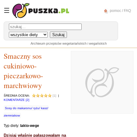
☰
pomoc / FAQ
Archiwum przepisów wegetariańskich i wegańskich
Smaczny sos
cukiniowo-
pieczarkowo-
marchwiowy
ŚREDNIA OCENA:
[1]
|
KOMENTARZE [2]
Sosy do makaronu/ ryżu/ kasz/
ziemniakow
Typ diety:
lakto-wege
Dzisiaj właśnie pałaszowałam na