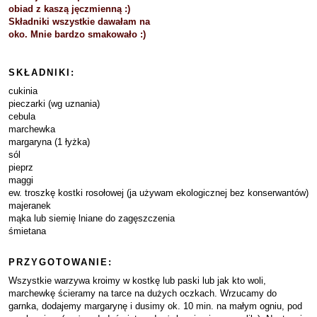
obiad z kaszą jęczmienną :)
Składniki wszystkie dawałam na
oko. Mnie bardzo smakowało :)
SKŁADNIKI:
cukinia
pieczarki (wg uznania)
cebula
marchewka
margaryna (1 łyżka)
sól
pieprz
maggi
ew. troszkę kostki rosołowej (ja używam ekologicznej bez konserwantów)
majeranek
mąka lub siemię lniane do zagęszczenia
śmietana
PRZYGOTOWANIE:
Wszystkie warzywa kroimy w kostkę lub paski lub jak kto woli,
marchewkę ścieramy na tarce na dużych oczkach. Wrzucamy do
garnka, dodajemy margarynę i dusimy ok. 10 min. na małym ogniu, pod