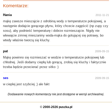
Komentarze:
Hania
2011-11-21
mąkę zawsze mieszajcie z odrobiną wody o temperaturze pokojowej, a
następnie dodajcie gorącego płynu, który chcecie zagęścić (np zupy czy
sosu), aby podnieść temperaturę i dobrze rozmieszajcie. Nigdy nie
wlewajcie zimnej mieszaniny woda-mąka do gotującej się potrawy, bo
wtedy właśnie tworzą się kluchy.
pat
2009-09-15
Mąkę powinno się rozmieszać w wodzie o temperaturze pokojowej lub
chłodnej. Jeśli dodamy ciepłą lub gorącą, zrobią się kluchy i faktycznie
trzeba będzie przecierać przez sitko :)
ses
2009-09-15
w cieplej jest szybciej ;) ale fakt
Dodawanie nowych komentarzy nie jest dostępne w wersji archiwalnej.
©
2000-2026 puszka.pl