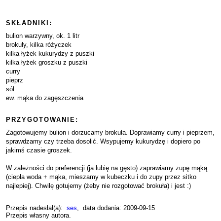
SKŁADNIKI:
bulion warzywny, ok. 1 litr
brokuły, kilka różyczek
kilka łyżek kukurydzy z puszki
kilka łyżek groszku z puszki
curry
pieprz
sól
ew. mąka do zagęszczenia
PRZYGOTOWANIE:
Zagotowujemy bulion i dorzucamy brokuła. Doprawiamy curry i pieprzem,
sprawdzamy czy trzeba dosolić. Wsypujemy kukurydzę i dopiero po
jakimś czasie groszek.
W zależności do preferencji (ja lubię na gęsto) zaprawiamy zupę mąką
(ciepła woda + mąka, mieszamy w kubeczku i do zupy przez sitko
najlepiej). Chwilę gotujemy (żeby nie rozgotować brokuła) i jest :)
Przepis nadesłał(a):
ses
, data dodania: 2009-09-15
Przepis własny autora.