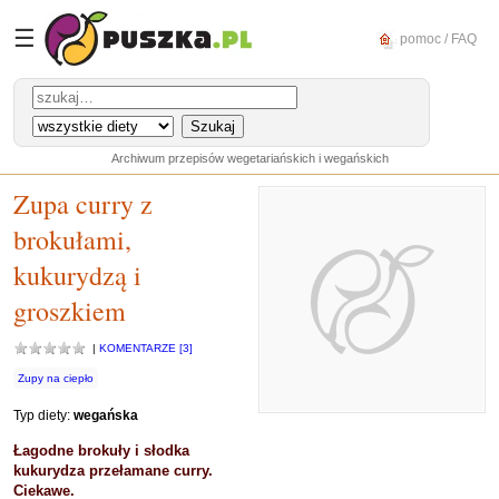
☰
pomoc / FAQ
Archiwum przepisów wegetariańskich i wegańskich
Zupa curry z
brokułami,
kukurydzą i
groszkiem
|
KOMENTARZE [3]
Zupy na ciepło
Typ diety:
wegańska
Łagodne brokuły i słodka
kukurydza przełamane curry.
Ciekawe.