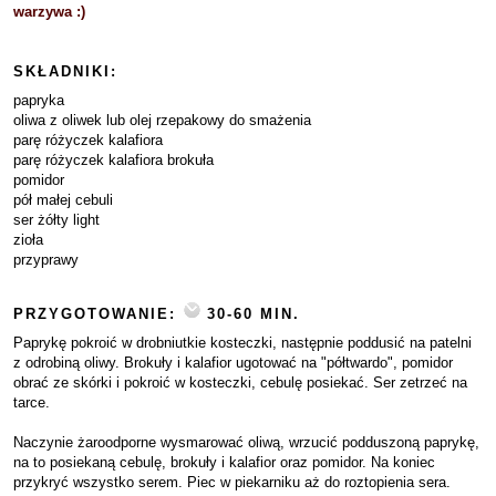
warzywa :)
SKŁADNIKI:
papryka
oliwa z oliwek lub olej rzepakowy do smażenia
parę różyczek kalafiora
parę różyczek kalafiora brokuła
pomidor
pół małej cebuli
ser żółty light
zioła
przyprawy
PRZYGOTOWANIE:
30-60 MIN.
Paprykę pokroić w drobniutkie kosteczki, następnie poddusić na patelni
z odrobiną oliwy. Brokuły i kalafior ugotować na "półtwardo", pomidor
obrać ze skórki i pokroić w kosteczki, cebulę posiekać. Ser zetrzeć na
tarce.
Naczynie żaroodporne wysmarować oliwą, wrzucić podduszoną paprykę,
na to posiekaną cebulę, brokuły i kalafior oraz pomidor. Na koniec
przykryć wszystko serem. Piec w piekarniku aż do roztopienia sera.