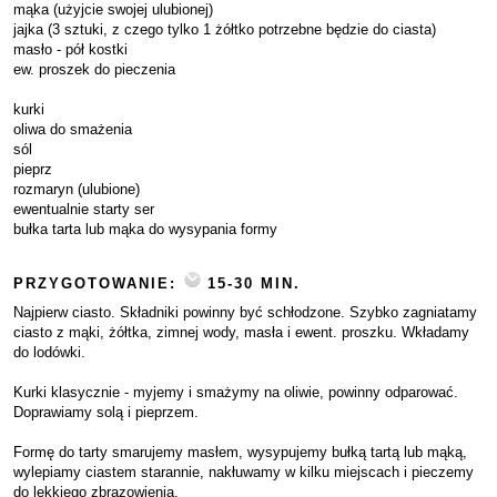
mąka (użyjcie swojej ulubionej)
jajka (3 sztuki, z czego tylko 1 żółtko potrzebne będzie do ciasta)
masło - pół kostki
ew. proszek do pieczenia
kurki
oliwa do smażenia
sól
pieprz
rozmaryn (ulubione)
ewentualnie starty ser
bułka tarta lub mąka do wysypania formy
PRZYGOTOWANIE:
15-30 MIN.
Najpierw ciasto. Składniki powinny być schłodzone. Szybko zagniatamy
ciasto z mąki, żółtka, zimnej wody, masła i ewent. proszku. Wkładamy
do lodówki.
Kurki klasycznie - myjemy i smażymy na oliwie, powinny odparować.
Doprawiamy solą i pieprzem.
Formę do tarty smarujemy masłem, wysypujemy bułką tartą lub mąką,
wylepiamy ciastem starannie, nakłuwamy w kilku miejscach i pieczemy
do lekkiego zbrązowienia.