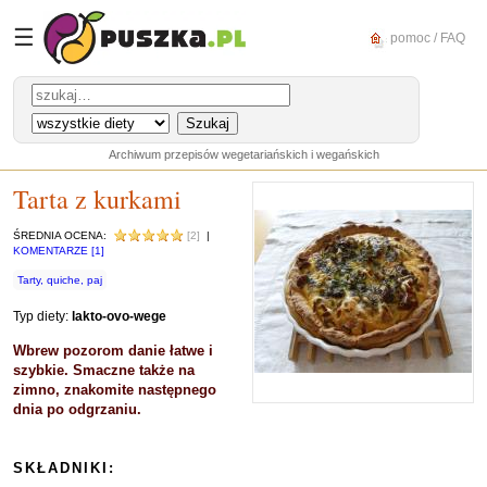
☰
pomoc / FAQ
Archiwum przepisów wegetariańskich i wegańskich
Tarta z kurkami
ŚREDNIA OCENA:
[2]
|
KOMENTARZE [1]
Tarty, quiche, paj
Typ diety:
lakto-ovo-wege
Wbrew pozorom danie łatwe i
szybkie. Smaczne także na
zimno, znakomite następnego
dnia po odgrzaniu.
SKŁADNIKI: