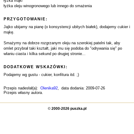
łyżka mąki
łyżka oleju winogronowego lub innego do smażenia
PRZYGOTOWANIE:
Jajko ubijamy na pianę (o konsystencji ubitych białek), dodajemy cukier i
mąkę.
Smażymy na dobrze rozgrzanym oleju na szerokiej patelni tak, aby
omlet przybrał taki kształt, jaki mu się podoba do "odrywania się" po
wlaniu ciasta i kilka sekund po drugiej stronie...
DODATKOWE WSKAZÓWKI:
Podajemy wg gustu - cukier, konfitura itd. ;)
Przepis nadesłał(a):
Olenika92
, data dodania: 2009-07-26
Przepis własny autora.
©
2000-2026 puszka.pl