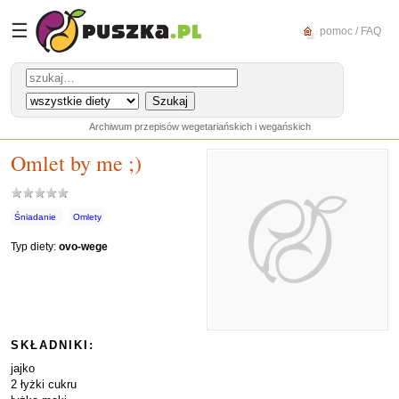
☰
pomoc / FAQ
Archiwum przepisów wegetariańskich i wegańskich
Omlet by me ;)
Śniadanie
Omlety
Typ diety:
ovo-wege
SKŁADNIKI:
jajko
2 łyżki cukru