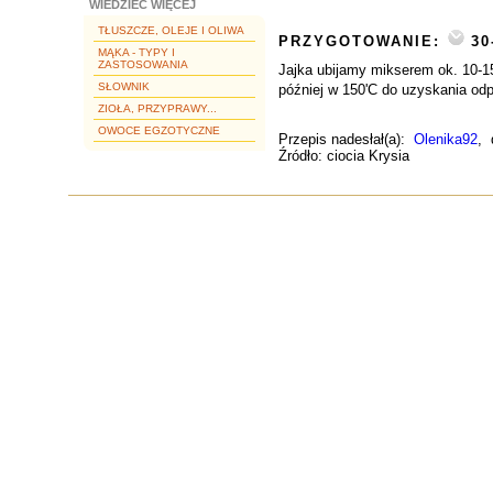
WIEDZIEĆ WIĘCEJ
TŁUSZCZE, OLEJE I OLIWA
PRZYGOTOWANIE:
30
MĄKA - TYPY I
ZASTOSOWANIA
Jajka ubijamy mikserem ok. 10-15
SŁOWNIK
później w 150'C do uzyskania odp
ZIOŁA, PRZYPRAWY...
OWOCE EGZOTYCZNE
Przepis nadesłał(a):
Olenika92
, 
Źródło: ciocia Krysia