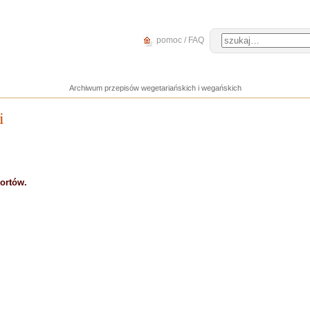
pomoc / FAQ
Archiwum przepisów wegetariańskich i wegańskich
i
tortów.