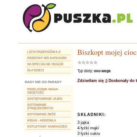
Biszkopt mojej cioc
LISTA PRZEPISÓW A-Z
PRZEPISY WG KATEGORII
NA SPECJALNE OKAZJE
DLA DZIECI
Typ diety:
ovo-wege
Zdziwiłam się ;) Doskonały do 
RADY NIE OD PARADY
PRZELICZNIK WAGA-
OBJĘTOŚĆ
ZASTĘPOWANIE JAJEK
GOTOWANIE
STRĄCZKOWYCH
SKŁADNIKI:
GOTOWANIE ZBÓŻ
KIEŁKI - HODOWLA
3 jajka
KOTLETOWY SAMOUCZEK
4 łyżki mąki
3 łyżki cukru