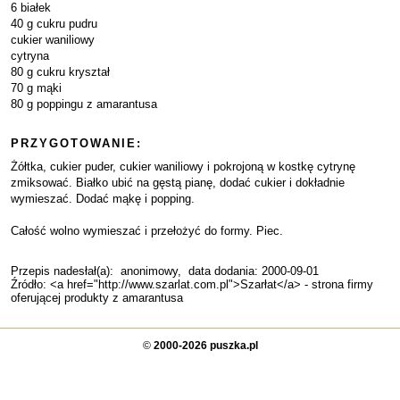
6 białek
40 g cukru pudru
cukier waniliowy
cytryna
80 g cukru kryształ
70 g mąki
80 g poppingu z amarantusa
PRZYGOTOWANIE:
Żółtka, cukier puder, cukier waniliowy i pokrojoną w kostkę cytrynę
zmiksować. Białko ubić na gęstą pianę, dodać cukier i dokładnie
wymieszać. Dodać mąkę i popping.
Całość wolno wymieszać i przełożyć do formy. Piec.
Przepis nadesłał(a):
anonimowy
, data dodania: 2000-09-01
Źródło: <a href="http://www.szarlat.com.pl">Szarłat</a> - strona firmy
oferującej produkty z amarantusa
©
2000-2026 puszka.pl