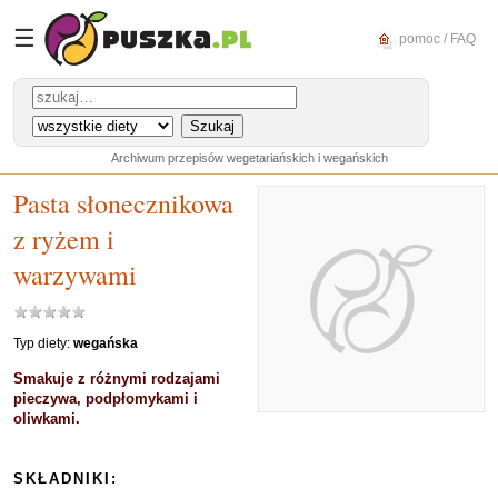
☰
pomoc / FAQ
Archiwum przepisów wegetariańskich i wegańskich
Pasta słonecznikowa
z ryżem i
warzywami
Typ diety:
wegańska
Smakuje z różnymi rodzajami
pieczywa, podpłomykami i
oliwkami.
SKŁADNIKI: