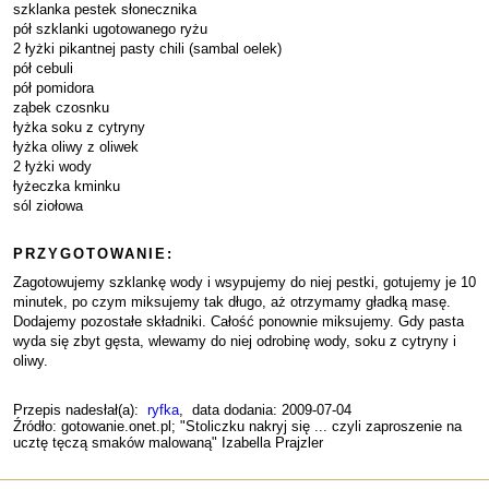
szklanka pestek słonecznika
pół szklanki ugotowanego ryżu
2 łyżki pikantnej pasty chili (sambal oelek)
pół cebuli
pół pomidora
ząbek czosnku
łyżka soku z cytryny
łyżka oliwy z oliwek
2 łyżki wody
łyżeczka kminku
sól ziołowa
PRZYGOTOWANIE:
Zagotowujemy szklankę wody i wsypujemy do niej pestki, gotujemy je 10
minutek, po czym miksujemy tak długo, aż otrzymamy gładką masę.
Dodajemy pozostałe składniki. Całość ponownie miksujemy. Gdy pasta
wyda się zbyt gęsta, wlewamy do niej odrobinę wody, soku z cytryny i
oliwy.
Przepis nadesłał(a):
ryfka
, data dodania: 2009-07-04
Źródło: gotowanie.onet.pl; "Stoliczku nakryj się ... czyli zaproszenie na
ucztę tęczą smaków malowaną" Izabella Prajzler