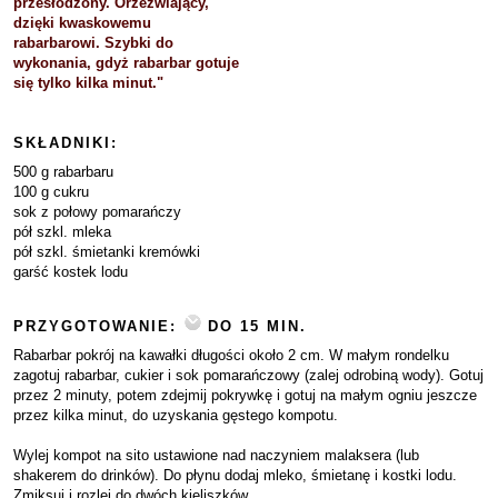
przesłodzony. Orzeźwiający,
dzięki kwaskowemu
rabarbarowi. Szybki do
wykonania, gdyż rabarbar gotuje
się tylko kilka minut."
SKŁADNIKI:
500 g rabarbaru
100 g cukru
sok z połowy pomarańczy
pół szkl. mleka
pół szkl. śmietanki kremówki
garść kostek lodu
PRZYGOTOWANIE:
DO 15 MIN.
Rabarbar pokrój na kawałki długości około 2 cm. W małym rondelku
zagotuj rabarbar, cukier i sok pomarańczowy (zalej odrobiną wody). Gotuj
przez 2 minuty, potem zdejmij pokrywkę i gotuj na małym ogniu jeszcze
przez kilka minut, do uzyskania gęstego kompotu.
Wylej kompot na sito ustawione nad naczyniem malaksera (lub
shakerem do drinków). Do płynu dodaj mleko, śmietanę i kostki lodu.
Zmiksuj i rozlej do dwóch kieliszków.