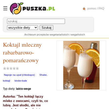
☰
pomoc / FAQ
Archiwum przepisów wegetariańskich i wegańskich
Koktajl mleczny
rabarbarowo-
pomarańczowy
Napoje na upał (chłodzące)
Shake,
koktajl
kinder-bale
Typ diety:
lakto-wege
Autorka: "Ten koktajl łączy
mleko z owocami, czyli to, co
lubię. Jest słodki, ale nie