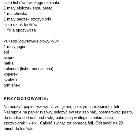
kilka listków świeżego szpinaku
1 mały słoiczek sosu pesto
1 marchewka
1 mały pęczek szczypiorku
kilka sztuk kiełków
+ folia spożywcza
<u>sos jogurtowo-ziołowy:</u>
1 mały jogurt
sól
pieprz
natka
kolendra (listki, nie nasiona)
koperek
szałwia
tymianek
PRZYGOTOWANIE:
Namoczyć papier ryżowy aż zmięknie, położyć na rozwiniętej foli.
Następnie na papier ryżowy położyć świeży szpinak, posmarować pesto,
do środka dodać marchewkę pokrojoną w długie cienkie paski,
szczypiorek i kiełki. Całość zwinąć za pomocą foli. Odstawić na 20
minut do lodówki.