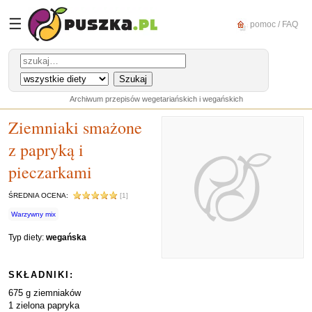
☰
pomoc / FAQ
Archiwum przepisów wegetariańskich i wegańskich
Ziemniaki smażone
z papryką i
pieczarkami
ŚREDNIA OCENA:
[1]
Warzywny mix
Typ diety:
wegańska
SKŁADNIKI:
675 g ziemniaków
1 zielona papryka