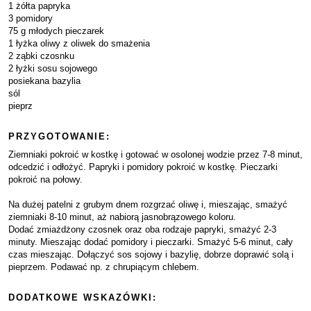
1 żółta papryka
3 pomidory
75 g młodych pieczarek
1 łyżka oliwy z oliwek do smażenia
2 ząbki czosnku
2 łyżki sosu sojowego
posiekana bazylia
sól
pieprz
PRZYGOTOWANIE:
Ziemniaki pokroić w kostkę i gotować w osolonej wodzie przez 7-8 minut,
odcedzić i odłożyć. Papryki i pomidory pokroić w kostkę. Pieczarki
pokroić na połowy.
Na dużej patelni z grubym dnem rozgrzać oliwę i, mieszając, smażyć
ziemniaki 8-10 minut, aż nabiorą jasnobrązowego koloru.
Dodać zmiażdżony czosnek oraz oba rodzaje papryki, smażyć 2-3
minuty. Mieszając dodać pomidory i pieczarki. Smażyć 5-6 minut, cały
czas mieszając. Dołączyć sos sojowy i bazylię, dobrze doprawić solą i
pieprzem. Podawać np. z chrupiącym chlebem.
DODATKOWE WSKAZÓWKI: