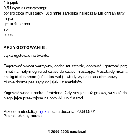
4-6 jajek
0,5 l wywaru warzywnego
pół słoiczka musztardy (w/g mnie sarepska najlepsza) lub chrzan tarty
mąka
gęsta śmietana
sól
pieprz
PRZYGOTOWANIE:
Jajka ugotować na twardo.
Zagotować wywar warzywny, dodać musztardę, doprawić i gotować parę
minut na małym ogniu od czasu do czasu mieszając. Musztardę można
zastąpić chrzanem (jeśli ktoś woli) - wtedy wyjdzie sos chrzanowy
równie dobrze pasujący do jajek i ziemniaków.
Zagęścić wodą z mąką i śmietaną. Gdy sos jest już gotowy, wrzucić do
niego jajka przekrojone na połówki lub ćwiartki.
Przepis nadesłał(a):
ryfka
, data dodania: 2009-05-04
Przepis własny autora.
©
2000-2026 puszka.pl