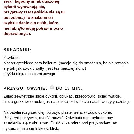
sera i łagodny smak duszonej
cykorii wyrównują się,
przyprawy rzeczywiście nie są tu
potrzebne:) To znakomite i
szybkie danie dla osób, które
nie lubią/tolerują potraw mocno
doprawionych.
SKŁADNIKI:
2 cykorie
plaster greckiego sera halloumi (nadaje się do smażenia, bo nie roztapia
się tak jak zwykły żółty; jest też bardziej słony)
2 łyżki oleju słonecznikowego
PRZYGOTOWANIE:
DO 15 MIN.
Zdjąć zewnętrzne liście cykorii, opłukać, przepołowić, ściąć twarde,
nieco gorzkawe środki (tak na płasko, żeby liście nadal tworzyły całość).
Na patelni rozgrzać olej, położyć plaster sera, wrzucić cykorię.
Przykryć pokrywką, dusić/smażyć. Odwrócić ser i cykorię, aby
zrumieniły się z obu stron. Dusić kilka minut pod przykryciem, aż
cykoria stanie się lekko szklista.