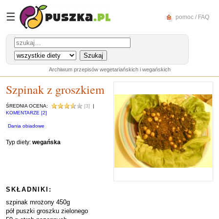
☰
pomoc / FAQ
Archiwum przepisów wegetariańskich i wegańskich
Szpinak z groszkiem
ŚREDNIA OCENA:
[3]
|
KOMENTARZE [2]
Dania obiadowe
Typ diety:
wegańska
SKŁADNIKI:
szpinak mrożony 450g
pół puszki groszku zielonego