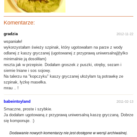
Komentarze:
gradzia
2012-11-22
wspaniałe!
wykorzystałam świeży szpinak, który ugotowałam na parze z wody
odlanej z kaszy gryczanej (ugotowanej z przyprawą uniwersalną)(tylko
minimalnie ją dosoliłam)
reszta jak w przepisie. Dodałam groszek z puszki, otręby, sezam i
siemie lniane i sos sojowy.
Na talerzu na "kopczyku" kaszy gryczanej ułożyłam tą potrawkę ze
szpinak, łyżkę masełka.
mrau .. !
babeintoyland
2011-02-13
Smaczne, proste i szybkie.
Ja dodałam ugotowaną z przyprawą uniwersalną kaszę gryczaną. Dobrze
się komponuje. :)
Dodawanie nowych komentarzy nie jest dostępne w wersji archiwalnej.