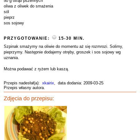
50 g otrąb pszennych
oliwa z oliwek do smażenia
sól
pieprz
sos sojowy
PRZYGOTOWANIE:
15-30 MIN.
Szpinak smażymy na oliwie do momentu aż się rozmrozi. Solimy,
pieprzymy. Następnie dodajemy otręby, groszek i sos sojowy wg
uznania.
Można podawać z ryżem lub kaszą.
Przepis nadesłał(a):
xkairix
, data dodania: 2009-03-25
Przepis własny autora.
Zdjęcia do przepisu: