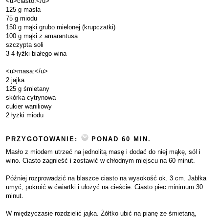
<u>ciasto:</u>
125 g masła
75 g miodu
150 g mąki grubo mielonej (krupczatki)
100 g mąki z amarantusa
szczypta soli
3-4 łyżki białego wina
<u>masa:</u>
2 jajka
125 g śmietany
skórka cytrynowa
cukier waniliowy
2 łyżki miodu
PRZYGOTOWANIE:
PONAD 60 MIN.
Masło z miodem utrzeć na jednolitą masę i dodać do niej mąkę, sól i
wino. Ciasto zagnieść i zostawić w chłodnym miejscu na 60 minut.
Później rozprowadzić na blaszce ciasto na wysokość ok. 3 cm. Jabłka
umyć, pokroić w ćwiartki i ułożyć na cieście. Ciasto piec minimum 30
minut.
W międzyczasie rozdzielić jajka. Żółtko ubić na pianę ze śmietaną,