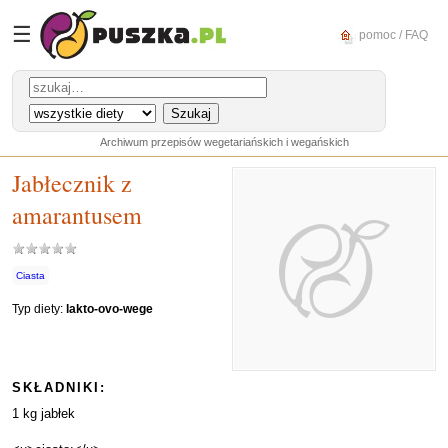
☰
pomoc / FAQ
Archiwum przepisów wegetariańskich i wegańskich
Jabłecznik z
amarantusem
Ciasta
Typ diety:
lakto-ovo-wege
SKŁADNIKI:
1 kg jabłek