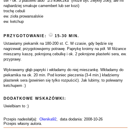
ser - ok. 3 plasterki albo "1/3 kółeczka" (może być zwykły żółty, ale mi
najbardziej smakuje camembert lub ser kozi)
trochę cebuli
ew. zioła prowansalskie
ew. ketchup
PRZYGOTOWANIE:
15-30 MIN.
Ustawiamy piekarnik na 180-200 st. C. W czasie, gdy będzie się
nagrzewał, przygotowujemy potrawę. Paprykę kroimy na pół. W filiżance
mieszamy kaszę, pokrojoną cebulkę i ok. 2 pokrojone plasterki sera, ew.
przyprawy.
Wykrawamy głąb papryki i wkładamy do niej mieszankę. Wkładamy do
piekarnika na ok. 20 min. Pod koniec pieczenia (3-4 min.) kładziemy
plasterek sera (powinien się tylko rozpuścić). Jak lubimy, to polewamy
ketchupem :)
DODATKOWE WSKAZÓWKI:
Uwielbiam to :)
Przepis nadesłał(a):
Olenika92
, data dodania: 2008-10-26
Przepis własny autora.