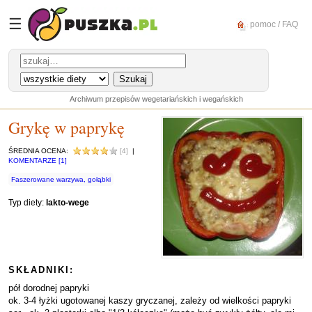
☰
pomoc / FAQ
Archiwum przepisów wegetariańskich i wegańskich
Grykę w paprykę
ŚREDNIA OCENA:
[4]
|
KOMENTARZE [1]
Faszerowane warzywa, gołąbki
Typ diety:
lakto-wege
SKŁADNIKI:
pół dorodnej papryki
ok. 3-4 łyżki ugotowanej kaszy gryczanej, zależy od wielkości papryki