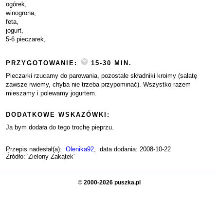
ogórek,
winogrona,
feta,
jogurt,
5-6 pieczarek,
PRZYGOTOWANIE:
15-30 MIN.
Pieczarki rzucamy do parowania, pozostałe składniki kroimy (sałatę
zawsze rwiemy, chyba nie trzeba przypominać). Wszystko razem
mieszamy i polewamy jogurtem.
DODATKOWE WSKAZÓWKI:
Ja bym dodała do tego trochę pieprzu.
Przepis nadesłał(a):
Olenika92
, data dodania: 2008-10-22
Źródło: 'Zielony Zakątek'
©
2000-2026 puszka.pl