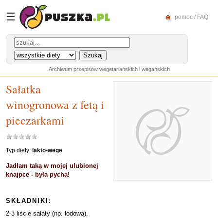
☰
pomoc / FAQ
Archiwum przepisów wegetariańskich i wegańskich
Sałatka
winogronowa z fetą i
pieczarkami
Typ diety:
lakto-wege
Jadłam taką w mojej ulubionej
knajpce - była pycha!
SKŁADNIKI:
2-3 liście sałaty (np. lodowa),