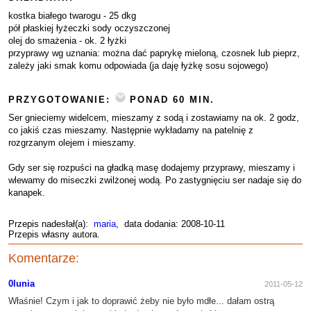
kostka białego twarogu - 25 dkg
pół płaskiej łyżeczki sody oczyszczonej
olej do smażenia - ok. 2 łyżki
przyprawy wg uznania: można dać paprykę mieloną, czosnek lub pieprz,
zależy jaki smak komu odpowiada (ja daję łyżkę sosu sojowego)
PRZYGOTOWANIE:
PONAD 60 MIN.
Ser gnieciemy widelcem, mieszamy z sodą i zostawiamy na ok. 2 godz,
co jakiś czas mieszamy. Następnie wykładamy na patelnię z
rozgrzanym olejem i mieszamy.
Gdy ser się rozpuści na gładką masę dodajemy przyprawy, mieszamy i
wlewamy do miseczki zwilżonej wodą. Po zastygnięciu ser nadaje się do
kanapek.
Przepis nadesłał(a):
maria
, data dodania: 2008-10-11
Przepis własny autora.
Komentarze:
0lunia
2011-05-12
Właśnie! Czym i jak to doprawić żeby nie było mdłe... dałam ostrą