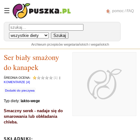
☰
pomoc / FAQ
Archiwum przepisów wegetariańskich i wegańskich
Ser biały smażony
do kanapek
ŚREDNIA OCENA:
[1]
|
KOMENTARZE [4]
Dodatki do pieczywa
Typ diety:
lakto-wege
Smaczny serek - nadaje się do
smarowania lub obkładania
chleba.
SKŁADNIKI: