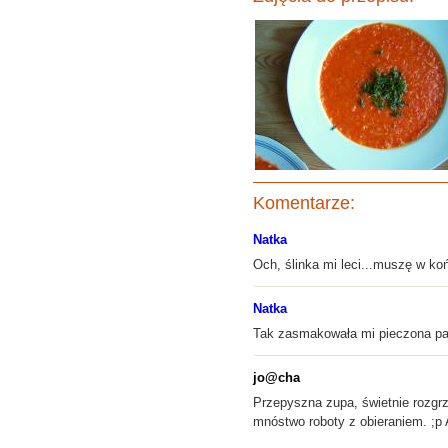
Komentarze:
Natka
Och, ślinka mi leci...muszę w k
Natka
Tak zasmakowała mi pieczona papr
jo@cha
Przepyszna zupa, świetnie rozgrze
mnóstwo roboty z obieraniem. ;p A