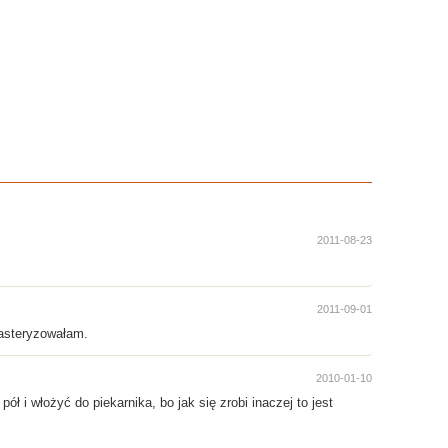
2011-08-23
2011-09-01
pasteryzowałam.
2010-01-10
ł i włożyć do piekarnika, bo jak się zrobi inaczej to jest