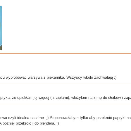
ońcu wypróbować warzywa z piekarnika. Wszyscy wkoło zachwalają :)
yka, że upiekłam jej więcej ( z ziołami), włożyłam na zimę do słoików i za
wa czyli idealna na zimę. ;) Proponowałabym tylko aby przekroić papryki na pó
 później przekroić i do blendera. ;)