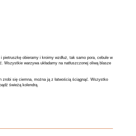
 pietruszkę obieramy i kroimy wzdłuż, tak samo pora, cebule w
eść. Wszystkie warzywa układamy na natłuszczonej oliwą blasze
h zrobi się ciemna, można ją z łatwością ściągnąć. Wszystko
bądź świeżą kolendrą.