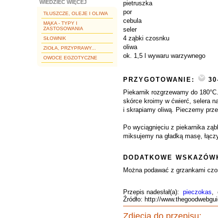
WIEDZIEĆ WIĘCEJ
pietruszka
por
TŁUSZCZE, OLEJE I OLIWA
cebula
MĄKA - TYPY I
ZASTOSOWANIA
seler
4 ząbki czosnku
SŁOWNIK
oliwa
ZIOŁA, PRZYPRAWY...
ok. 1,5 l wywaru warzywnego
OWOCE EGZOTYCZNE
PRZYGOTOWANIE:
30
Piekarnik rozgrzewamy do 180°C.
skórce kroimy w ćwierć, selera n
i skrapiamy oliwą. Pieczemy prze
Po wyciągnięciu z piekarnika ząb
miksujemy na gładką masę, łącz
DODATKOWE WSKAZÓWK
Można podawać z grzankami cz
Przepis nadesłał(a):
pieczokas
, 
Źródło: http://www.thegoodwebgu
Zdjęcia do przepisu: