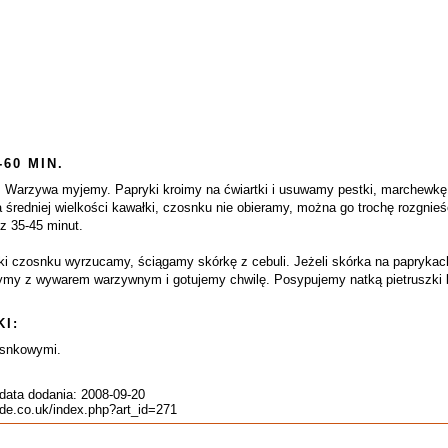
-60 MIN.
 Warzywa myjemy. Papryki kroimy na ćwiartki i usuwamy pestki, marchewkę i
a średniej wielkości kawałki, czosnku nie obieramy, można go trochę rozgni
z 35-45 minut.
ki czosnku wyrzucamy, ściągamy skórkę z cebuli. Jeżeli skórka na paprykac
ymy z wywarem warzywnym i gotujemy chwilę. Posypujemy natką pietruszki 
I:
osnkowymi.
data dodania: 2008-09-20
ide.co.uk/index.php?art_id=271