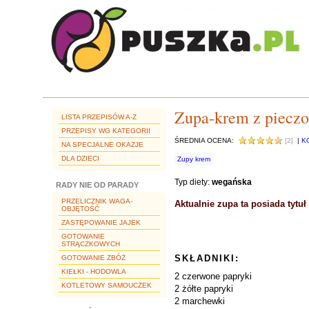
Zupa-krem z pieczo
LISTA PRZEPISÓW A-Z
PRZEPISY WG KATEGORII
ŚREDNIA OCENA:
[2]
|
K
NA SPECJALNE OKAZJE
DLA DZIECI
Zupy krem
Typ diety:
wegańska
RADY NIE OD PARADY
PRZELICZNIK WAGA-
Aktualnie zupa ta posiada tytu
OBJĘTOŚĆ
ZASTĘPOWANIE JAJEK
GOTOWANIE
STRĄCZKOWYCH
SKŁADNIKI:
GOTOWANIE ZBÓŻ
KIEŁKI - HODOWLA
2 czerwone papryki
KOTLETOWY SAMOUCZEK
2 żółte papryki
2 marchewki