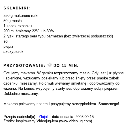
SKŁADNIKI:
250 g makaronu rurki
50 g masła
1 ząbek czosnku
200 ml śmietany 22% lub 30%
2 łyżki startego sera typu parmezan (bez zwierzęcej podpuszczki)
sól
pieprz
szczypiorek
PRZYGOTOWANIE:
DO 15 MIN.
Gotujemy makaron. W garnku rozpuszczamy masło. Gdy jest już płynne
i spienione, wrzucamy posiekany lub przeciśnięty przez praskę ząbek
czosnku, mieszamy. Po chwili wlewamy śmietanę i doprowadzamy do
wrzenia. Na koniec wsypujemy starty ser, doprawiamy solą i pieprzem.
Dokładnie mieszamy.
Makaron polewamy sosem i posypujemy szczypiorkiem. Smacznego!
Przepis nadesłał(a):
Ylajali
, data dodania: 2008-09-15
Źródło: inspirowany Videojug-iem (www.videojug.com)