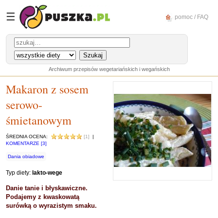
☰
pomoc / FAQ
Archiwum przepisów wegetariańskich i wegańskich
Makaron z sosem
serowo-
śmietanowym
ŚREDNIA OCENA:
[1]
|
KOMENTARZE [3]
Dania obiadowe
Typ diety:
lakto-wege
Danie tanie i błyskawiczne.
Podajemy z kwaskowatą
surówką o wyrazistym smaku.