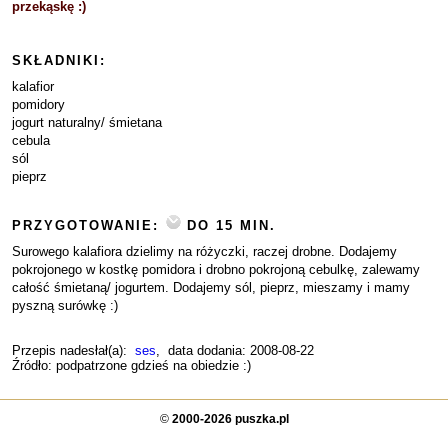
przekąskę :)
SKŁADNIKI:
kalafior
pomidory
jogurt naturalny/ śmietana
cebula
sól
pieprz
PRZYGOTOWANIE:
DO 15 MIN.
Surowego kalafiora dzielimy na różyczki, raczej drobne. Dodajemy
pokrojonego w kostkę pomidora i drobno pokrojoną cebulkę, zalewamy
całość śmietaną/ jogurtem. Dodajemy sól, pieprz, mieszamy i mamy
pyszną surówkę :)
Przepis nadesłał(a):
ses
, data dodania: 2008-08-22
Źródło: podpatrzone gdzieś na obiedzie :)
©
2000-2026 puszka.pl