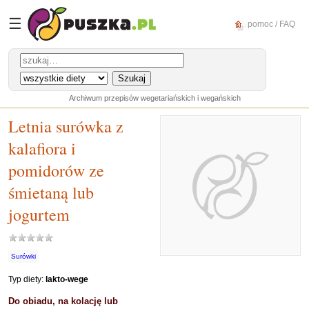
☰
pomoc / FAQ
Archiwum przepisów wegetariańskich i wegańskich
Letnia surówka z
kalafiora i
pomidorów ze
śmietaną lub
jogurtem
Surówki
Typ diety:
lakto-wege
Do obiadu, na kolację lub