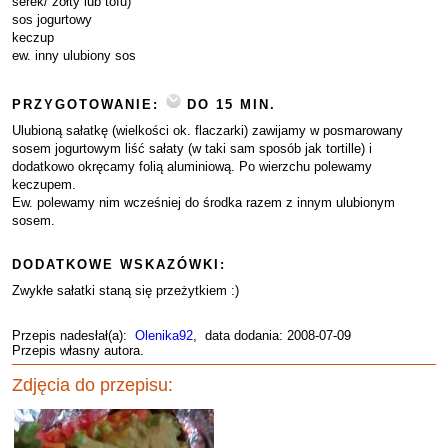
serek/ żółty lub tofu)
sos jogurtowy
keczup
ew. inny ulubiony sos
PRZYGOTOWANIE:
DO 15 MIN.
Ulubioną sałatkę (wielkości ok. flaczarki) zawijamy w posmarowany
sosem jogurtowym liść sałaty (w taki sam sposób jak tortille) i
dodatkowo okręcamy folią aluminiową. Po wierzchu polewamy
keczupem.
Ew. polewamy nim wcześniej do środka razem z innym ulubionym
sosem.
DODATKOWE WSKAZÓWKI:
Zwykłe sałatki staną się przeżytkiem :)
Przepis nadesłał(a):
Olenika92
, data dodania: 2008-07-09
Przepis własny autora.
Zdjęcia do przepisu: