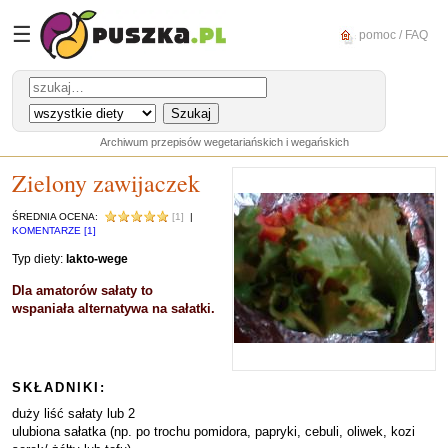
☰
pomoc / FAQ
Archiwum przepisów wegetariańskich i wegańskich
Zielony zawijaczek
ŚREDNIA OCENA:
[1]
|
KOMENTARZE [1]
Typ diety:
lakto-wege
Dla amatorów sałaty to
wspaniała alternatywa na sałatki.
SKŁADNIKI:
duży liść sałaty lub 2
ulubiona sałatka (np. po trochu pomidora, papryki, cebuli, oliwek, kozi