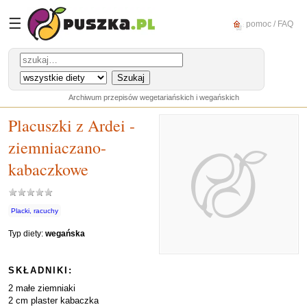
☰
pomoc / FAQ
Archiwum przepisów wegetariańskich i wegańskich
Placuszki z Ardei -
ziemniaczano-
kabaczkowe
Placki, racuchy
Typ diety:
wegańska
SKŁADNIKI:
2 małe ziemniaki
2 cm plaster kabaczka