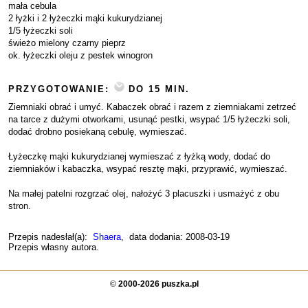
mała cebula
2 łyżki i 2 łyżeczki mąki kukurydzianej
1/5 łyżeczki soli
świeżo mielony czarny pieprz
ok. łyżeczki oleju z pestek winogron
PRZYGOTOWANIE:
DO 15 MIN.
Ziemniaki obrać i umyć. Kabaczek obrać i razem z ziemniakami zetrzeć
na tarce z dużymi otworkami, usunąć pestki, wsypać 1/5 łyżeczki soli,
dodać drobno posiekaną cebulę, wymieszać.
Łyżeczkę mąki kukurydzianej wymieszać z łyżką wody, dodać do
ziemniaków i kabaczka, wsypać resztę mąki, przyprawić, wymieszać.
Na małej patelni rozgrzać olej, nałożyć 3 placuszki i usmażyć z obu
stron.
Przepis nadesłał(a):
Shaera
, data dodania: 2008-03-19
Przepis własny autora.
©
2000-2026 puszka.pl