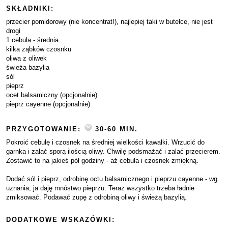
SKŁADNIKI:
przecier pomidorowy (nie koncentrat!), najlepiej taki w butelce, nie jest
drogi
1 cebula - średnia
kilka ząbków czosnku
oliwa z oliwek
świeża bazylia
sól
pieprz
ocet balsamiczny (opcjonalnie)
pieprz cayenne (opcjonalnie)
PRZYGOTOWANIE:
30-60 MIN.
Pokroić cebulę i czosnek na średniej wielkości kawałki. Wrzucić do
garnka i zalać sporą ilością oliwy. Chwilę podsmażać i zalać przecierem.
Zostawić to na jakieś pół godziny - aż cebula i czosnek zmiękną.
Dodać sól i pieprz, odrobinę octu balsamicznego i pieprzu cayenne - wg
uznania, ja daję mnóstwo pieprzu. Teraz wszystko trzeba ładnie
zmiksować. Podawać zupę z odrobiną oliwy i świeżą bazylią.
DODATKOWE WSKAZÓWKI: