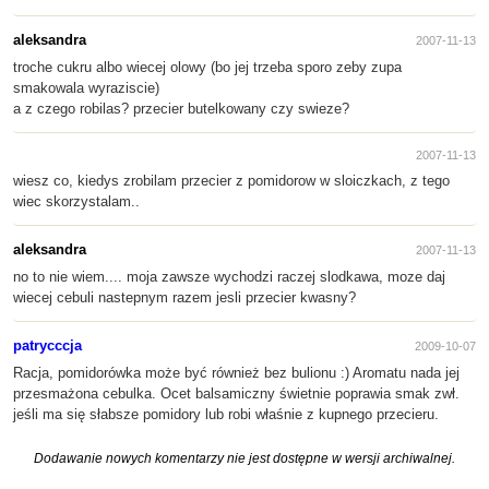
aleksandra
2007-11-13
troche cukru albo wiecej olowy (bo jej trzeba sporo zeby zupa
smakowala wyraziscie)
a z czego robilas? przecier butelkowany czy swieze?
2007-11-13
wiesz co, kiedys zrobilam przecier z pomidorow w sloiczkach, z tego
wiec skorzystalam..
aleksandra
2007-11-13
no to nie wiem.... moja zawsze wychodzi raczej slodkawa, moze daj
wiecej cebuli nastepnym razem jesli przecier kwasny?
patrycccja
2009-10-07
Racja, pomidorówka może być również bez bulionu :) Aromatu nada jej
przesmażona cebulka. Ocet balsamiczny świetnie poprawia smak zwł.
jeśli ma się słabsze pomidory lub robi właśnie z kupnego przecieru.
Dodawanie nowych komentarzy nie jest dostępne w wersji archiwalnej.