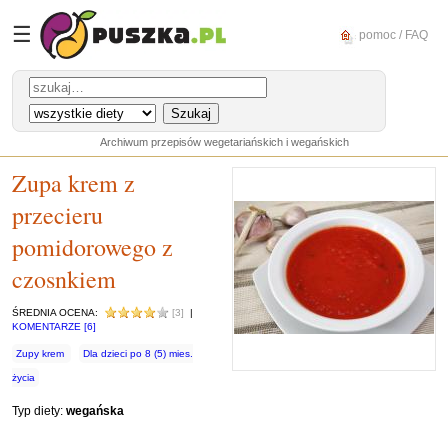
☰
pomoc / FAQ
Archiwum przepisów wegetariańskich i wegańskich
Zupa krem z
przecieru
pomidorowego z
czosnkiem
ŚREDNIA OCENA:
[3]
|
KOMENTARZE [6]
Zupy krem
Dla dzieci po 8 (5) mies.
życia
Typ diety:
wegańska