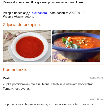
Pasują do niej cieniutkie grzanki posmarowane czosnkiem.
Przepis nadesłał(a):
aleksandra
, data dodania: 2007-09-12
Przepis własny autora.
Zdjęcia do przepisu:
Komentarze:
Piotr
2019-05-27
Zupka pomidorowa- moja ulubiona! Osobiście używam koncentratu
Tomaty, jest pycha.
2007-11-12
moja zupa wyszla nieco kwasna, moze da sie cos z tym zrobic..?