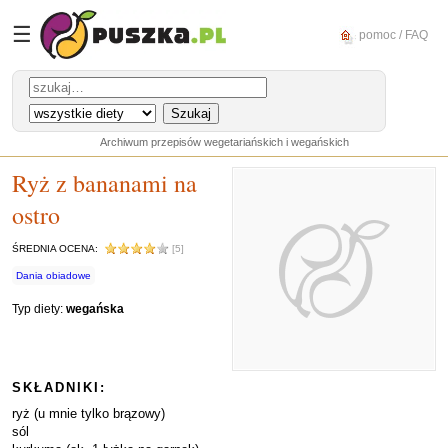
☰
pomoc / FAQ
Archiwum przepisów wegetariańskich i wegańskich
Ryż z bananami na
ostro
ŚREDNIA OCENA:
[5]
Dania obiadowe
Typ diety:
wegańska
SKŁADNIKI:
ryż (u mnie tylko brązowy)
sól