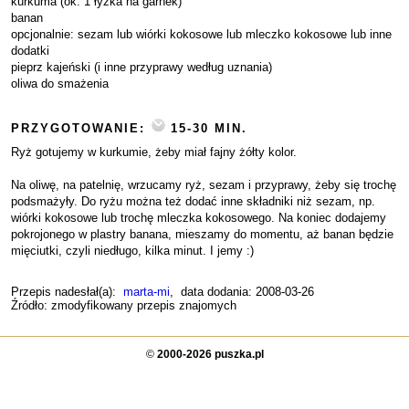
kurkuma (ok. 1 łyżka na garnek)
banan
opcjonalnie: sezam lub wiórki kokosowe lub mleczko kokosowe lub inne
dodatki
pieprz kajeński (i inne przyprawy według uznania)
oliwa do smażenia
PRZYGOTOWANIE:
15-30 MIN.
Ryż gotujemy w kurkumie, żeby miał fajny żółty kolor.
Na oliwę, na patelnię, wrzucamy ryż, sezam i przyprawy, żeby się trochę
podsmażyły. Do ryżu można też dodać inne składniki niż sezam, np.
wiórki kokosowe lub trochę mleczka kokosowego. Na koniec dodajemy
pokrojonego w plastry banana, mieszamy do momentu, aż banan będzie
mięciutki, czyli niedługo, kilka minut. I jemy :)
Przepis nadesłał(a):
marta-mi
, data dodania: 2008-03-26
Źródło: zmodyfikowany przepis znajomych
©
2000-2026 puszka.pl