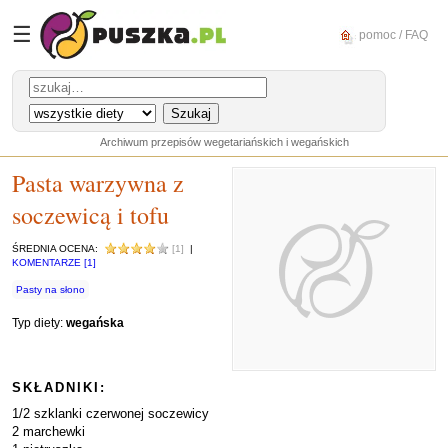
☰
pomoc / FAQ
Archiwum przepisów wegetariańskich i wegańskich
Pasta warzywna z
soczewicą i tofu
ŚREDNIA OCENA:
[1]
|
KOMENTARZE [1]
Pasty na słono
Typ diety:
wegańska
SKŁADNIKI:
1/2 szklanki czerwonej soczewicy
2 marchewki