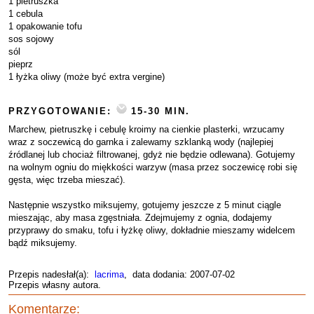
1 pietruszka
1 cebula
1 opakowanie tofu
sos sojowy
sól
pieprz
1 łyżka oliwy (może być extra vergine)
PRZYGOTOWANIE:
15-30 MIN.
Marchew, pietruszkę i cebulę kroimy na cienkie plasterki, wrzucamy
wraz z soczewicą do garnka i zalewamy szklanką wody (najlepiej
źródlanej lub chociaż filtrowanej, gdyż nie będzie odlewana). Gotujemy
na wolnym ogniu do miękkości warzyw (masa przez soczewicę robi się
gęsta, więc trzeba mieszać).
Następnie wszystko miksujemy, gotujemy jeszcze z 5 minut ciągle
mieszając, aby masa zgęstniała. Zdejmujemy z ognia, dodajemy
przyprawy do smaku, tofu i łyżkę oliwy, dokładnie mieszamy widelcem
bądź miksujemy.
Przepis nadesłał(a):
lacrima
, data dodania: 2007-07-02
Przepis własny autora.
Komentarze: