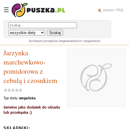
☰
pomoc / FAQ
Archiwum przepisów wegetariańskich i wegańskich
Jarzynka
marchewkowo-
pomidorowa z
cebulą i czosnkiem
Typ diety:
wegańska
świetne jako dodatek do obiadu
lub przekąska :)
SKŁADNIKI: