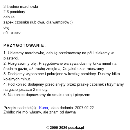
3 średnie marchewki
2-3 pomidory
cebula
ząbek czosnku (lub dwa, dla wampirów ;)
olej
sól, pieprz
PRZYGOTOWANIE:
1. Ucieramy marchewkę, cebulę przekrawamy na pół i siekamy w
plasterki.
2. Rozgrzewmy olej. Przygotowane warzywa dusimy kilka minut na
średnim gazie, aż trochę zmiękną. Co jakiś czas mieszamy.
3. Dodajemy wyparzone i pokrojone w kostkę pomidory. Dusimy kilka
kolejnych minut.
4. Pod koniec dodajemy przeciśnięty przez praskę czosnek i trzymamy
na gazie jeszcze 2 minuty.
5. Na koniec doprawiamy do smaku solą i pieprzem.
Przepis nadesłał(a):
Kuna
, data dodania: 2007-02-22
Źródło: nie mój własny, ale znam od dawna
©
2000-2026 puszka.pl