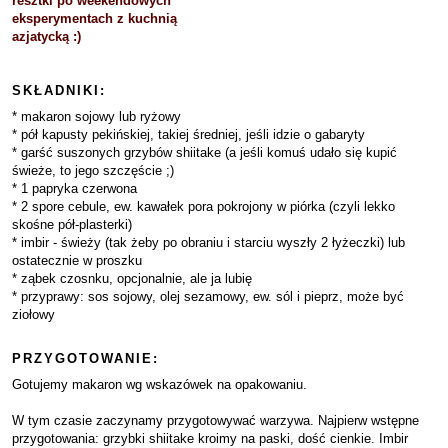
resztki po weekendowych
eksperymentach z kuchnią
azjatycką :)
SKŁADNIKI:
* makaron sojowy lub ryżowy
* pół kapusty pekińskiej, takiej średniej, jeśli idzie o gabaryty
* garść suszonych grzybów shiitake (a jeśli komuś udało się kupić
świeże, to jego szczęście ;)
* 1 papryka czerwona
* 2 spore cebule, ew. kawałek pora pokrojony w piórka (czyli lekko
skośne pół-plasterki)
* imbir - świeży (tak żeby po obraniu i starciu wyszły 2 łyżeczki) lub
ostatecznie w proszku
* ząbek czosnku, opcjonalnie, ale ja lubię
* przyprawy: sos sojowy, olej sezamowy, ew. sól i pieprz, może być
ziołowy
PRZYGOTOWANIE:
Gotujemy makaron wg wskazówek na opakowaniu.
W tym czasie zaczynamy przygotowywać warzywa. Najpierw wstępne
przygotowania: grzybki shiitake kroimy na paski, dość cienkie. Imbir