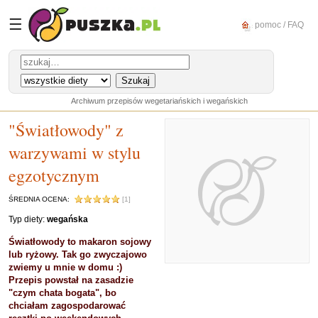
☰
pomoc / FAQ
Archiwum przepisów wegetariańskich i wegańskich
"Światłowody" z
warzywami w stylu
egzotycznym
ŚREDNIA OCENA:
[1]
Typ diety:
wegańska
Światłowody to makaron sojowy
lub ryżowy. Tak go zwyczajowo
zwiemy u mnie w domu :)
Przepis powstał na zasadzie
"czym chata bogata", bo
chciałam zagospodarować