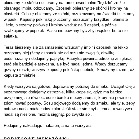
obieramy ze skórki i ucieramy na tarce, ewentualne "frędzle" ze źle
obranego imbiru odrzucamy. Czosnek obieramy ze skórki i kroimy na
plasterki. Cebulę obieramy ze skórki, przekrawamy na ćwiartki i siekamy
w paski. Kapustę pekińską płuczemy, odrzucamy brzydkie i plamiste
liście, bierzemy połówkę i kroimy wzdłuż na 3 części, a później
szatkujemy w poprzek. Paski nie powinny być zbyt wąskie, bo to nie
sałatka.
Teraz bierzemy się za smażenie: wrzucamy imbir i czosnek na lekko
rozgrzany olej (żeby czosnek się od razu nie zwęglił), chwilkę
podsmażamy i dodajemy paprykę. Papryka powinna odrobinę zmięknąć,
stać się bardziej elastyczna, ale być nadal jędrna. Wtedy dorzucamy
grzyby i resztę warzyw: kapustę pekińską i cebulę. Smażymy razem, aż
kapusta zmięknie.
Kiedy warzywa są gotowe, doprawiamy potrawę do smaku. Uwaga! Oleju
sezamowego dodajemy ostrożnie, kilka kropelek, gdyż ma bardzo
przyjemny, ale równocześnie bardzo mocny aromat, który nie powinien
zdominować potrawy. Sosu sojowego dodajemy do smaku, ale tyle, żeby
potrawa nadal miała ładny kolor. Jeśli staje się zbyt ciemna, a warzywa
nadal są niesłone, można sięgnąć po zwykła sól.
Podajemy nakładając makaron, a na to warzywa.