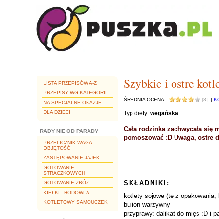
Szybkie i ostre kotl
LISTA PRZEPISÓW A-Z
PRZEPISY WG KATEGORII
ŚREDNIA OCENA:
[8]
|
K
NA SPECJALNE OKAZJE
DLA DZIECI
Typ diety:
wegańska
Cała rodzinka zachwycała się 
RADY NIE OD PARADY
pomoszować :D Uwaga, ostre d
PRZELICZNIK WAGA-
OBJĘTOŚĆ
ZASTĘPOWANIE JAJEK
GOTOWANIE
STRĄCZKOWYCH
SKŁADNIKI:
GOTOWANIE ZBÓŻ
KIEŁKI - HODOWLA
kotlety sojowe (te z opakowania, 
KOTLETOWY SAMOUCZEK
bulion warzywny
przyprawy: dalikat do mięs :D i p