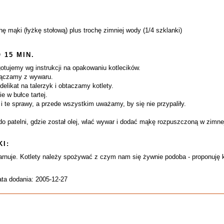
hę mąki (łyżkę stołową) plus trochę zimniej wody (1/4 szklanki)
 15 MIN.
otujemy wg instrukcji na opakowaniu kotlecików.
sączamy z wywaru.
elikat na talerzyk i obtaczamy kotlety.
e w bułce tartej.
 te sprawy, a przede wszystkim uważamy, by się nie przypaliły.
do patelni, gdzie został olej, wlać wywar i dodać mąkę rozpuszczoną w zimne
I:
rnuje. Kotlety należy spożywać z czym nam się żywnie podoba - proponuję kap
ata dodania: 2005-12-27