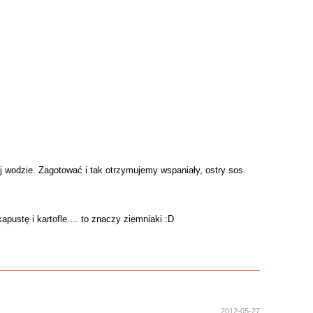
j wodzie. Zagotować i tak otrzymujemy wspaniały, ostry sos.
ustę i kartofle.... to znaczy ziemniaki :D
2012-05-27