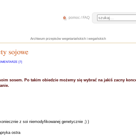
pomoc / FAQ
Archiwum przepisów wegetariańskich i wegańskich
ety sojowe
OMENTARZE [7]
moim sosem. Po takim obiedzie możemy się wybrać na jakiś zacny koncer
anie.
koniecznie z soi niemodyfikowanej genetycznie ;) )
apryka ostra