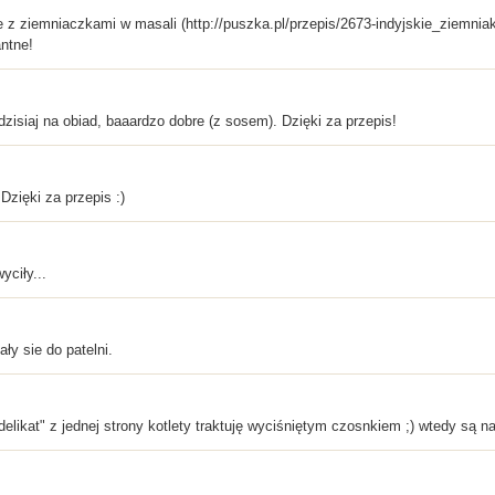
 z ziemniaczkami w masali (http://puszka.pl/przepis/2673-indyjskie_ziemniak
antne!
zisiaj na obiad, baaardzo dobre (z sosem). Dzięki za przepis!
 Dzięki za przepis :)
yciły...
ły sie do patelni.
delikat" z jednej strony kotlety traktuję wyciśniętym czosnkiem ;) wtedy są 