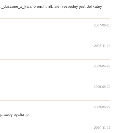
i_duszone_z_kalafiorem.html), ale niezbędny jest delikatny
2007-06-28
2008-11-24
2009-04-27
2009-09-22
2009-09-22
naprawdę pycha ;p
2010-11-17