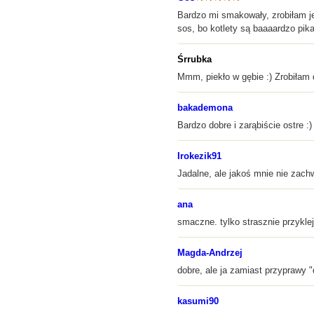
Bardzo mi smakowały, zrobiłam je
sos, bo kotlety są baaaardzo pik
Śrrubka
Mmm, piekło w gębie :) Zrobiłam d
bakademona
Bardzo dobre i zarąbiście ostre :)
Irokezik91
Jadalne, ale jakoś mnie nie zachw
ana
smaczne. tylko strasznie przykleja
Magda-Andrzej
dobre, ale ja zamiast przyprawy "
kasumi90