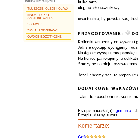
WIEDZIEĆ WIĘCEJ
bułka tarta
olej, np. słonecznikowy
TŁUSZCZE, OLEJE I OLIWA
MĄKA - TYPY I
ZASTOSOWANIA
ewentualnie, by powstał sos, troc
SŁOWNIK
ZIOŁA, PRZYPRAWY...
PRZYGOTOWANIE:
DO
OWOCE EGZOTYCZNE
Kotleciki wrzucamy do wywaru i g
Jak sie ugotują, wyciągamy i od
Następnie wysypujemy paprykę i d
Na koniec panierujemy je delikatni
Smażymy na oleju, przewracamy i
Jeżeli chcemy sos, to proponuję 
DODATKOWE WSKAZÓWK
Takim to sposobem nic się nie ma
Przepis nadesłał(a):
grimunio
, d
Przepis własny autora.
Komentarze:
Goś